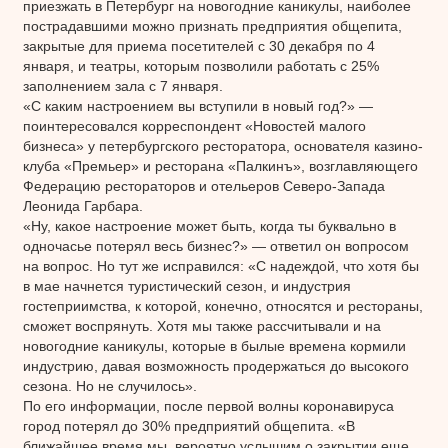
приезжать в Петербург на новогодние каникулы, наиболее
пострадавшими можно признать предприятия общепита,
закрытые для приема посетителей с 30 декабря по 4
января, и театры, которым позволили работать с 25%
заполнением зала с 7 января.
«С каким настроением вы вступили в новый год?» —
поинтересовался корреспондент «Новостей малого
бизнеса» у петербургского ресторатора, основателя казино-
клуба «Премьер» и ресторана «Палкинъ», возглавляющего
Федерацию рестораторов и отельеров Северо-Запада
Леонида Гарбара.
«Ну, какое настроение может быть, когда ты буквально в
одночасье потерял весь бизнес?» — ответил он вопросом
на вопрос. Но тут же исправился: «С надеждой, что хотя бы
в мае начнется туристический сезон, и индустрия
гостеприимства, к которой, конечно, относятся и рестораны,
сможет воспрянуть. Хотя мы также рассчитывали и на
новогодние каникулы, которые в былые времена кормили
индустрию, давая возможность продержаться до высокого
сезона. Но не случилось».
По его информации, после первой волны коронавируса
город потерял до 30% предприятий общепита. «В
ближайшее время мы, вероятно услышим о закрытии еще