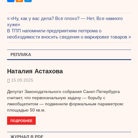
Предыдущая
«Ну, как у вас дела? Все плохо? — Нет. Все намного
Навигация
хуже»
запись:
Следующая
В ТПП напомнили предприятиям легпрома о
по
запись:
необходимости вносить сведения о маркировке товаров
записям
РЕПЛИКА
Наталия Астахова
15.09.2025
Депутат Законодательного собрания Санкт-Петербурга
считает, что первоначальную задачу — борьбу с
лжеобщепитом — подменили формальным параметром:
площадью 50 кв.м.
ПОДРОБНЕЕ
ЖУРНАЛ В PDF