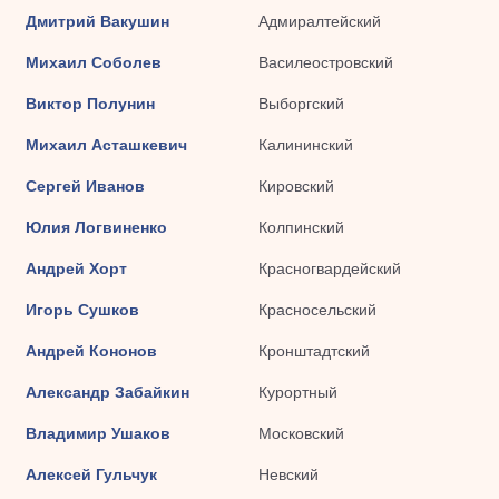
Дмитрий Вакушин
Адмиралтейский
Михаил Соболев
Василеостровский
Виктор Полунин
Выборгский
Михаил Асташкевич
Калининский
Сергей Иванов
Кировский
Юлия Логвиненко
Колпинский
Андрей Хорт
Красногвардейский
Игорь Сушков
Красносельский
Андрей Кононов
Кронштадтский
Александр Забайкин
Курортный
Владимир Ушаков
Московский
Алексей Гульчук
Невский