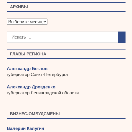
АРХИВЫ
А
р
х
и
в
ы
ГЛАВЫ РЕГИОНА
Александр Беглов
губернатор Санкт-Петербурга
Александр Дрозденко
губернатор Ленинградской области
БИЗНЕС-ОМБУДСМЕНЫ
Валерий Калугин