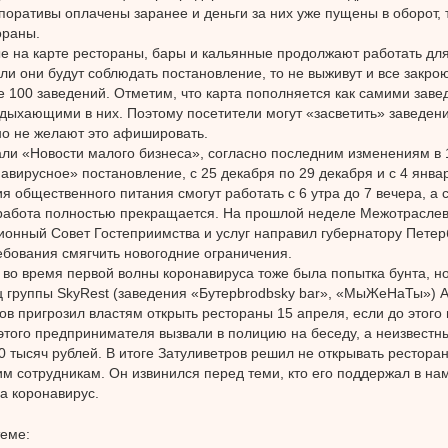
поративы оплачены заранее и деньги за них уже пущены в оборот, т
ораны.
 на карте рестораны, бары и кальянные продолжают работать для
ли они будут соблюдать постановление, то не выживут и все закро
е 100 заведений. Отметим, что карта пополняется как самими заве
тдыхающими в них. Поэтому посетители могут «засветить» заведени
но не желают это афишировать.
ли «Новости малого бизнеса», согласно последним изменениям в 
авирусное» постановление, с 25 декабря по 29 декабря и с 4 янва
я общественного питания смогут работать с 6 утра до 7 вечера, а с
работа полностью прекращается. На прошлой неделе Межотрасле
онный Совет Гостеприимства и услуг направил губернатору Петер
ебования смягчить новогодние ограничения.
во время первой волны коронавируса тоже была попытка бунта, но
 группы SkyRest (заведения «Бутерbrodbsky bar», «МыЖеНаТы») 
ов пригрозил властям открыть рестораны 15 апреля, если до этого
этого предпринимателя вызвали в полицию на беседу, а неизвестн
 тысяч рублей. В итоге Затуливетров решил не открывать ресторан
им сотрудникам. Он извинился перед теми, кто его поддержал в на
а коронавирус.
теме: