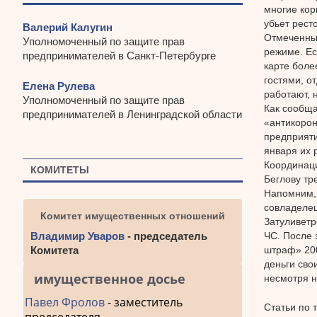
многие кор
убьет рест
Валерий Калугин
Отмеченные
Уполномоченный по защите прав
режиме. Ес
предпринимателей в Санкт-Петербурге
карте боле
гостями, о
Елена Рулева
работают, 
Уполномоченный по защите прав
Как сообща
предпринимателей в Ленинградской области
«антикорон
предприяти
января их 
Координаци
КОМИТЕТЫ
Беглову тр
Напомним, 
совладелец
Комитет имущественных отношений
Затуливетр
ЧС. После 
Владимир Уваров
- председатель
штраф» 200
Комитета
деньги сво
имущественное досье
несмотря н
Павел Фролов
- заместитель
Статьи по 