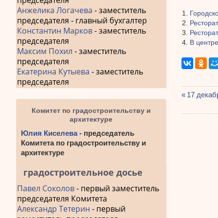
председателя
Анжелика Логачева
- заместитель
Городск
председателя - главный бухгалтер
Рестора
Константин Марков
- заместитель
Ресторат
председателя
В центре
Максим Похил
- заместитель
председателя
Екатерина Кутыева
- заместитель
председателя
Предыду
17 декаб
Навиг
запись:
Комитет по градостроительству и
по
архитектуре
Юлия Киселева
- председатель
запис
Комитета по градостроительству и
архитектуре
градостроительное досье
Павел Соколов
- первый заместитель
председателя Комитета
Александр Тетерин
- первый