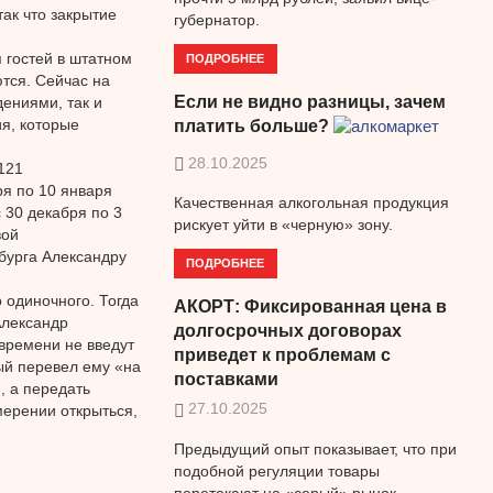
ак что закрытие
губернатор.
 гостей в штатном
ПОДРОБНЕЕ
ются. Сейчас на
Если не видно разницы, зачем
дениями, так и
я, которые
платить больше?
28.10.2025
121
ря по 10 января
Качественная алкогольная продукция
 30 декабря по 3
рискует уйти в «черную» зону.
вой
бурга Александру
ПОДРОБНЕЕ
 одиночного. Тогда
АКОРТ: Фиксированная цена в
Александр
долгосрочных договорах
 времени не введут
приведет к проблемам с
ый перевел ему «на
поставками
, а передать
27.10.2025
мерении открыться,
Предыдущий опыт показывает, что при
подобной регуляции товары
перетекают на «серый» рынок.