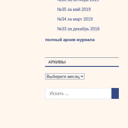
№35 за май 2019
№34 за март 2019
№33 за декабрь 2018
полный архив журнала
АРХИВЫ
А
р
х
и
в
ы