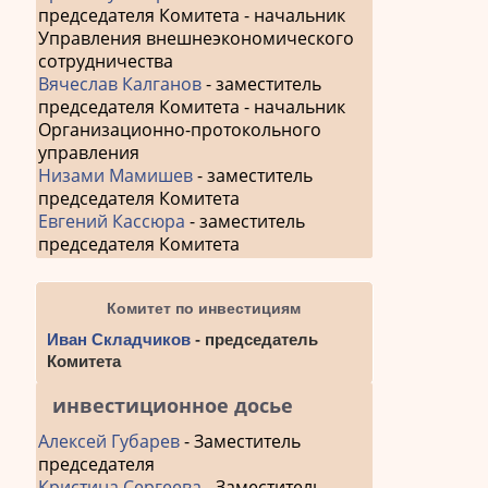
председателя Комитета - начальник
Управления внешнеэкономического
сотрудничества
Вячеслав Калганов
- заместитель
председателя Комитета - начальник
Организационно-протокольного
управления
Низами Мамишев
- заместитель
председателя Комитета
Евгений Кассюра
- заместитель
председателя Комитета
Комитет по инвестициям
Иван Складчиков
- председатель
Комитета
инвестиционное досье
Алексей Губарев
- Заместитель
председателя
Кристина Сергеева
- Заместитель