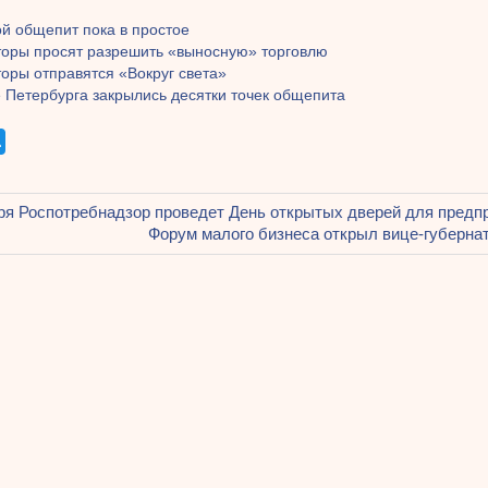
ой общепит пока в простое
торы просят разрешить «выносную» торговлю
оры отправятся «Вокруг света»
 Петербурга закрылись десятки точек общепита
щая
ря Роспотребнадзор проведет День открытых дверей для предп
ация
Следующая
Форум малого бизнеса открыл вице-губерна
запись:
ям