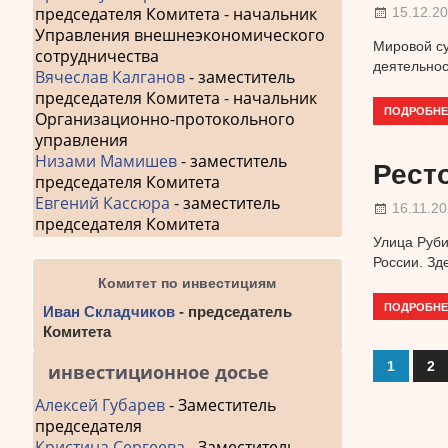
председателя Комитета - начальник
15.12.2
Управления внешнеэкономического
Мировой су
сотрудничества
деятельнос
Вячеслав Калганов
- заместитель
председателя Комитета - начальник
ПОДРОБНЕ
Организационно-протокольного
управления
Низами Мамишев
- заместитель
Рест
председателя Комитета
Евгений Кассюра
- заместитель
16.11.2
председателя Комитета
Улица Руби
России. Зд
Комитет по инвестициям
ПОДРОБНЕ
Иван Складчиков
- председатель
Комитета
1
2
инвестиционное досье
Навиг
Алексей Губарев
- Заместитель
по
председателя
запис
Кристина Сергеева
- Заместитель