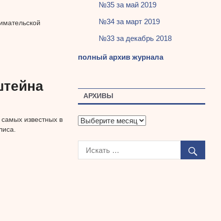
№35 за май 2019
№34 за март 2019
нимательской
№33 за декабрь 2018
полный архив журнала
штейна
АРХИВЫ
 самых известных в
А
лиса.
р
х
и
в
ы