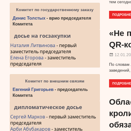
тем сегодн
Комитет по государственному заказу
ПОДРОБНЕ
Денис Толстых
- врио председателя
Комитета
«Не 
досье на госзакупки
QR-к
Наталия Литвинова
- первый
заместитель председателя
12.01.2
Елена Егорова
- заместитель
председателя
По словам 
заведений,
Комитет по внешним связям
ПОДРОБНЕ
Евгений Григорьев
- председатель
Комитета
Обла
дипломатическое досье
крол
Сергей Марков
- первый заместитель
председателя
обяз
Арби Абубакаров
- заместитель