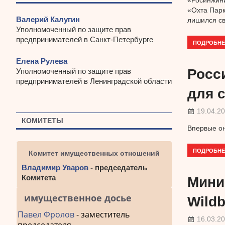
«Росинжини
«Охта Парк
Валерий Калугин
лишился св
Уполномоченный по защите прав
предпринимателей в Санкт-Петербурге
ПОДРОБНЕ
Елена Рулева
Росс
Уполномоченный по защите прав
предпринимателей в Ленинградской области
для 
19.04.2
КОМИТЕТЫ
Впервые он
ПОДРОБНЕ
Комитет имущественных отношений
Владимир Уваров
- председатель
Комитета
Мини
имущественное досье
Wildb
Павел Фролов
- заместитель
16.03.2