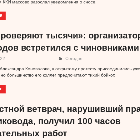
я ККИ массово разослал уведомления о сносе.
Е
проверяют тысячи»: организато
одов встретился с чиновниками
022
Сегодня
Александра Коновалова, к открытому протесту присоединились уже
 но большинство его коллег предпочитают тихий бойкот.
Е
стной ветврач, нарушивший пр
иковода, получил 100 часов
ательных работ