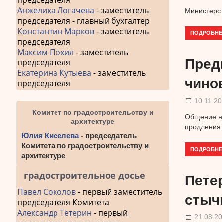
председателя
Анжелика Логачева
- заместитель
Министерст
председателя - главный бухгалтер
Константин Марков
- заместитель
ПОДРОБНЕ
председателя
Максим Похил
- заместитель
Пред
председателя
Екатерина Кутыева
- заместитель
чино
председателя
10.11.2
Комитет по градостроительству и
Общение на
архитектуре
продления 
Юлия Киселева
- председатель
Комитета по градостроительству и
ПОДРОБНЕ
архитектуре
градостроительное досье
Пете
Павел Соколов
- первый заместитель
стыч
председателя Комитета
Александр Тетерин
- первый
21.08.2