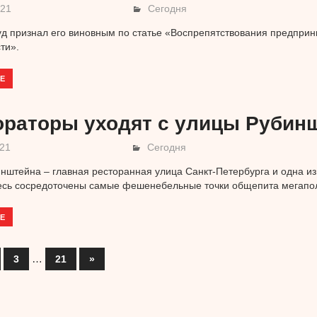
021
Сегодня
д признал его виновным по статье «Воспрепятствования предпри
ти».
Е
ораторы уходят с улицы Рубин
021
Сегодня
нштейна – главная ресторанная улица Санкт-Петербурга и одна из
есь сосредоточены самые фешенебельные точки общепита мегапо
Е
…
3
21
Следующее
»
ация
записи
ям