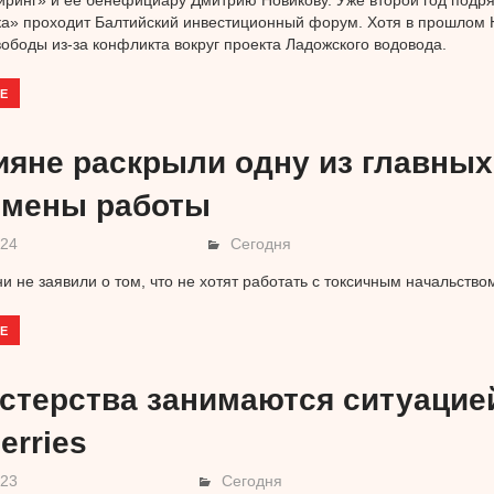
ринг» и ее бенефициару Дмитрию Новикову. Уже второй год подр
а» проходит Балтийский инвестиционный форум. Хотя в прошлом 
ободы из-за конфликта вокруг проекта Ладожского водовода.
Е
ияне раскрыли одну из главных
смены работы
024
Сегодня
и не заявили о том, что не хотят работать с токсичным начальство
Е
стерства занимаются ситуацие
erries
023
Сегодня