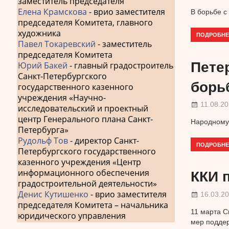
заместитель председателя
Елена Крамскова
- врио заместителя
В борьбе с
председателя Комитета, главного
художника
ПОДРОБНЕ
Павел Токаревский
- заместитель
председателя Комитета
Пете
Юрий Бакей
- главный градостроитель
Санкт-Петербургского
борь
государственного казенного
учреждения «Научно-
11.08.2
исследовательский и проектный
центр Генерального плана Санкт-
Народному 
Петербурга»
Рудольф Тов
- директор Санкт-
ПОДРОБНЕ
Петербургского государственного
казенного учреждения «Центр
информационного обеспечения
ККИ 
градостроительной деятельности»
Денис Кутишенко
- врио заместителя
16.03.2
председателя Комитета – начальника
11 марта С
юридического управления
мер поддер