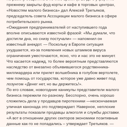
прежнему закрыты фуд-корты и кафе в торговых центрах,
«Новостям малого бизнеса» дал Алексей Третьяков,
председатель совета Ассоциации малого бизнеса в сфере
потребительского рынка.
«Ожидания предпринимателей от наступившего года
вполне описываются известной фразой: «Мы думали, что
достигли дна, но снизу постучали» — напомнил он
известный анекдот. — Поскольку в Европе ситуация
ухудшается, из-за появления новых штаммов вируса
ограничения ужесточаются, ясно, что и нас это не минует.
Что касается надежд, то более вероятным представляются
наследство от внезапно объявившегося родственника-
миллиардера или прилет волшебника в голубом вертолете,
чем помощь от государства, которое уже давно живет под
лозунгом «Денег нет, но вы держитесь!».
По его словам, новогодние каникулы представители малого
бизнеса пережили по-разному. Бесспорно, очень хорошо
сложились дела у продавцов пиротехники —нескончаемая
уличная канонада это подтверждает. Наверное, неплохие
результаты показали продавцы алкоголя и службы доставки.
«А вот в отношении других секторов экономики позитивные
данные как-то не попадались – утверждает Третьяков. —