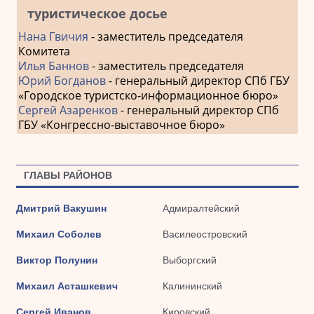
туристическое досье
Нана Гвичия
- заместитель председателя
Комитета
Илья Баннов
- заместитель председателя
Юрий Богданов
- генеральный директор СПб ГБУ
«Городское туристско-информационное бюро»
Сергей Азаренков
- генеральный директор СПб
ГБУ «Конгрессно-выставочное бюро»
ГЛАВЫ РАЙОНОВ
Дмитрий Вакушин
Адмиралтейский
Михаил Соболев
Василеостровский
Виктор Полунин
Выборгский
Михаил Асташкевич
Калининский
Сергей Иванов
Кировский