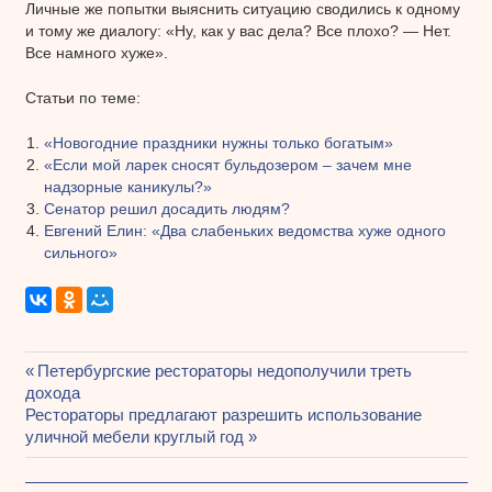
Личные же попытки выяснить ситуацию сводились к одному
и тому же диалогу: «Ну, как у вас дела? Все плохо? — Нет.
Все намного хуже».
Статьи по теме:
«Новогодние праздники нужны только богатым»
«Если мой ларек сносят бульдозером – зачем мне
надзорные каникулы?»
Сенатор решил досадить людям?
Евгений Елин: «Два слабеньких ведомства хуже одного
сильного»
Предыдущая
Петербургские рестораторы недополучили треть
Навигация
дохода
запись:
Следующая
Рестораторы предлагают разрешить использование
по
запись:
уличной мебели круглый год
записям