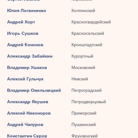
Юлия Логвиненко
Колпинский
Андрей Хорт
Красногвардейский
Игорь Сушков
Красносельский
Андрей Кононов
Кронштадтский
Александр Забайкин
Курортный
Владимир Ушаков
Московский
Алексей Гульчук
Невский
Владимир Омельницкий
Петроградский
Александр Якушев
Петродворцовый
Алексей Никоноров
Приморский
Андрей Чапуров
Пушкинский
Константин Серов
Фрунзенский