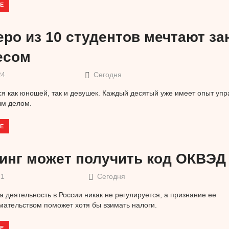
Е
еро из 10 студентов мечтают з
есом
24
Сегодня
ся как юношей, так и девушек. Каждый десятый уже имеет опыт уп
ым делом.
Е
инг может получить код ОКВЭД
21
Сегодня
та деятельность в России никак не регулируется, а признание ее
ательством поможет хотя бы взимать налоги.
Е