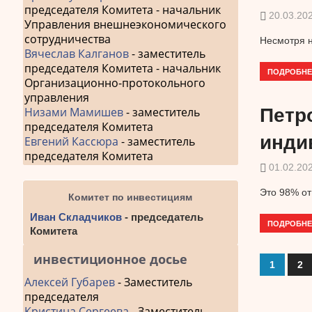
председателя Комитета - начальник
20.03.20
Управления внешнеэкономического
сотрудничества
Несмотря н
Вячеслав Калганов
- заместитель
председателя Комитета - начальник
ПОДРОБНЕ
Организационно-протокольного
управления
Низами Мамишев
- заместитель
Петро
председателя Комитета
инди
Евгений Кассюра
- заместитель
председателя Комитета
01.02.20
Это 98% от
Комитет по инвестициям
Иван Складчиков
- председатель
ПОДРОБНЕ
Комитета
инвестиционное досье
1
2
Навиг
Алексей Губарев
- Заместитель
по
председателя
Кристина Сергеева
- Заместитель