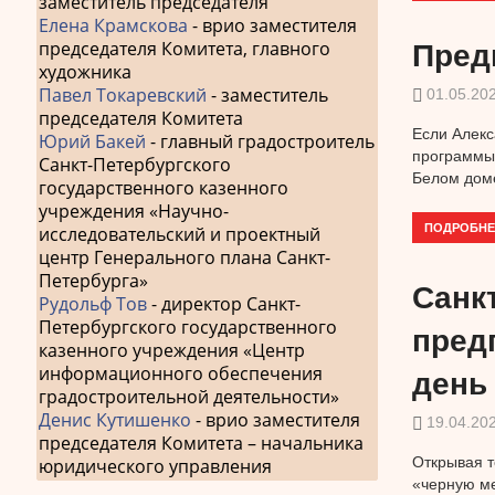
заместитель председателя
Елена Крамскова
- врио заместителя
председателя Комитета, главного
Пред
художника
Павел Токаревский
- заместитель
01.05.20
председателя Комитета
Если Алекс
Юрий Бакей
- главный градостроитель
программы 
Санкт-Петербургского
Белом дом
государственного казенного
учреждения «Научно-
ПОДРОБНЕ
исследовательский и проектный
центр Генерального плана Санкт-
Петербурга»
Санк
Рудольф Тов
- директор Санкт-
Петербургского государственного
пред
казенного учреждения «Центр
информационного обеспечения
день
градостроительной деятельности»
Денис Кутишенко
- врио заместителя
19.04.20
председателя Комитета – начальника
Открывая т
юридического управления
«черную ме