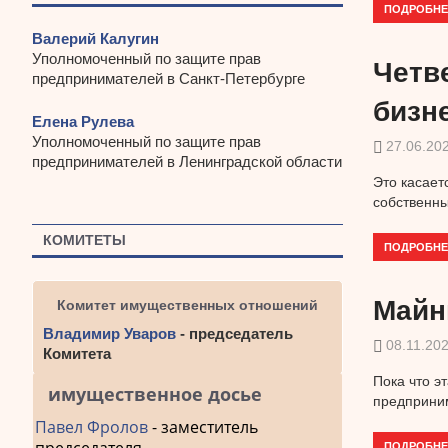
ПОДРОБНЕ
Валерий Калугин
Уполномоченный по защите прав
Четв
предпринимателей в Санкт-Петербурге
бизн
Елена Рулева
Уполномоченный по защите прав
27.06.20
предпринимателей в Ленинградской области
Это касает
собственн
КОМИТЕТЫ
ПОДРОБНЕ
Майн
Комитет имущественных отношений
Владимир Уваров
- председатель
08.11.20
Комитета
Пока что э
имущественное досье
предприним
Павел Фролов
- заместитель
ПОДРОБНЕ