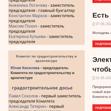
председателя
Анжелика Логачева
- заместитель
председателя - главный бухгалтер
Есть 
Константин Марков
- заместитель
председателя
07.06.20
Максим Похил
- заместитель
председателя
Молодежь х
Екатерина Кутыева
- заместитель
председателя
ПОДРОБНЕ
Комитет по градостроительству и
Элек
архитектуре
чтоб
Юлия Киселева
- председатель
Комитета по градостроительству и
архитектуре
01.05.20
градостроительное досье
Предприни
новый агре
Павел Соколов
- первый заместитель
Комитета п
председателя Комитета
Александр Тетерин
- первый
ПОДРОБНЕ