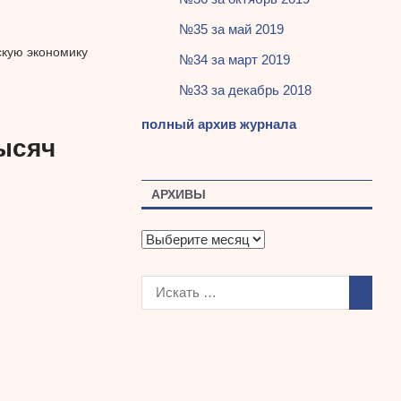
№35 за май 2019
скую экономику
№34 за март 2019
№33 за декабрь 2018
полный архив журнала
тысяч
й
АРХИВЫ
А
р
х
и
в
ы