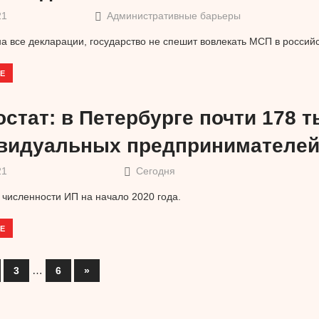
21
Административные барьеры
а все декларации, государство не спешит вовлекать МСП в россий
Е
стат: в Петербурге почти 178 
видуальных предпринимателе
21
Сегодня
 численности ИП на начало 2020 года.
Е
…
3
6
Следующее
»
ация
записи