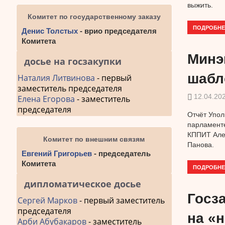
выжить.
Комитет по государственному заказу
ПОДРОБНЕ
Денис Толстых
- врио председателя
Комитета
Минэ
досье на госзакупки
шабл
Наталия Литвинова
- первый
заместитель председателя
12.04.20
Елена Егорова
- заместитель
председателя
Отчёт Упол
парламенте
КППИТ Алек
Комитет по внешним связям
Панова.
Евгений Григорьев
- председатель
Комитета
ПОДРОБНЕ
дипломатическое досье
Госза
Сергей Марков
- первый заместитель
председателя
на «
Арби Абубакаров
- заместитель