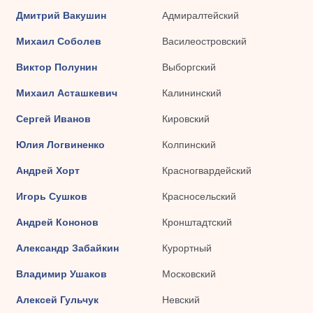
Дмитрий Вакушин
Адмиралтейский
Михаил Соболев
Василеостровский
Виктор Полунин
Выборгский
Михаил Асташкевич
Калининский
Сергей Иванов
Кировский
Юлия Логвиненко
Колпинский
Андрей Хорт
Красногвардейский
Игорь Сушков
Красносельский
Андрей Кононов
Кронштадтский
Александр Забайкин
Курортный
Владимир Ушаков
Московский
Алексей Гульчук
Невский