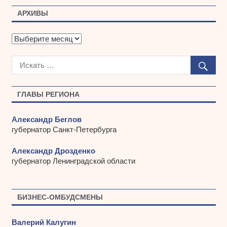
АРХИВЫ
А
р
х
и
в
ы
ГЛАВЫ РЕГИОНА
Александр Беглов
губернатор Санкт-Петербурга
Александр Дрозденко
губернатор Ленинградской области
БИЗНЕС-ОМБУДСМЕНЫ
Валерий Калугин