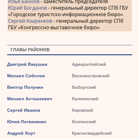
Илья Баннов
- заместитель председателя
Юрий Богданов
- генеральный директор СПб ГБУ
«Городское туристско-информационное бюро»
Сергей Азаренков
- генеральный директор СПб
ГБУ «Конгрессно-выставочное бюро»
ГЛАВЫ РАЙОНОВ
Дмитрий Вакушин
Адмиралтейский
Михаил Соболев
Василеостровский
Виктор Полунин
Выборгский
Михаил Асташкевич
Калининский
Сергей Иванов
Кировский
Юлия Логвиненко
Колпинский
Андрей Хорт
Красногвардейский