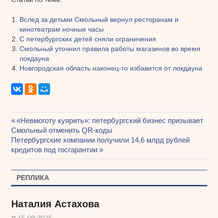
Вслед за детьми Смольный вернул ресторанам и
кинотеатрам ночные часы
С петербургских детей сняли ограничения
Смольный уточнил правила работы магазинов во время
локдауна
Новгородская область наконец-то избавится от локдауна
Предыдущая
«Невмоготу куярить»: петербургский бизнес призывает
Навигация
Смольный отменить QR-коды
запись:
Следующая
Петербургские компании получили 14,6 млрд рублей
по
запись:
кредитов под госгарантии
записям
РЕПЛИКА
Наталия Астахова