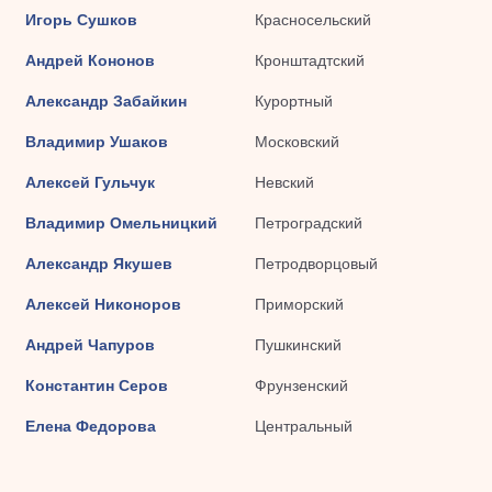
Игорь Сушков
Красносельский
Андрей Кононов
Кронштадтский
Александр Забайкин
Курортный
Владимир Ушаков
Московский
Алексей Гульчук
Невский
Владимир Омельницкий
Петроградский
Александр Якушев
Петродворцовый
Алексей Никоноров
Приморский
Андрей Чапуров
Пушкинский
Константин Серов
Фрунзенский
Елена Федорова
Центральный