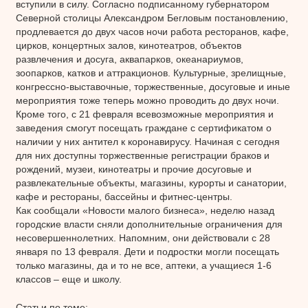
вступили в силу. Согласно подписанному губернатором
Северной столицы Александром Бегловым постановлению,
продлевается до двух часов ночи работа ресторанов, кафе,
цирков, концертных залов, кинотеатров, объектов
развлечения и досуга, аквапарков, океанариумов,
зоопарков, катков и аттракционов. Культурные, зрелищные,
конгрессно-выставочные, торжественные, досуговые и иные
мероприятия тоже теперь можно проводить до двух ночи.
Кроме того, с 21 февраля всевозможные мероприятия и
заведения смогут посещать граждане с сертификатом о
наличии у них антител к коронавирусу. Начиная с сегодня
для них доступны торжественные регистрации браков и
рождений, музеи, кинотеатры и прочие досуговые и
развлекательные объекты, магазины, курорты и санатории,
кафе и рестораны, бассейны и фитнес-центры.
Как сообщали «Новости малого бизнеса», неделю назад
городские власти сняли дополнительные ограничения для
несовершеннолетних. Напомним, они действовали с 28
января по 13 февраля. Дети и подростки могли посещать
только магазины, да и то не все, аптеки, а учащиеся 1-6
классов – еще и школу.
Статьи по теме: