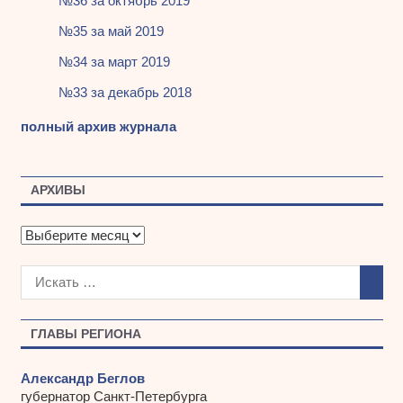
№36 за октябрь 2019
№35 за май 2019
№34 за март 2019
№33 за декабрь 2018
полный архив журнала
АРХИВЫ
А
р
х
и
в
ы
ГЛАВЫ РЕГИОНА
Александр Беглов
губернатор Санкт-Петербурга