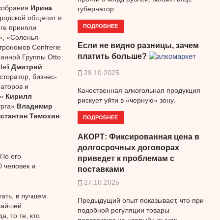
 собрания
Ирина
губернатор.
ородской общепит и
ПОДРОБНЕЕ
оге приняли
», «Соленья-
Если не видно разницы, зачем
трономов Confrerie
платить больше?
анной Группы Otto
deli
Дмитрий
28.10.2025
сторатор, бизнес-
аторов и
Качественная алкогольная продукция
и»
Кирилл
рискует уйти в «черную» зону.
урга»
Владимир
стантин Тимохин
.
ПОДРОБНЕЕ
АКОРТ: Фиксированная цена в
долгосрочных договорах
По его
приведет к проблемам с
 человек и
поставками
27.10.2025
тать, в лучшем
Предыдущий опыт показывает, что при
ижайшей
подобной регуляции товары
, то те, кто
перетекают на «серый» рынок.