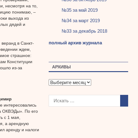
и, несмотря на то,
№35 за май 2019
зицию понимаю, –
роки выхода из
№34 за март 2019
слых дядей и
№33 за декабрь 2018
полный архив журнала
 веранд в Санкт-
еведении ждем,
самое страшное:
кам Конституции
АРХИВЫ
зошло из-за
А
р
х
димир
и
не интересовались
в
а ОКВЭДы». По его
ы
ь с 1 мая,
зя, а арендную
нил аренду и налоги