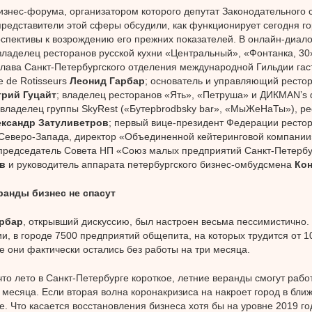
изнес-форума, организатором которого депутат Законодательного
представители этой сферы обсудили, как функционирует сегодня г
рспективы к возрождению его прежних показателей. В онлайн-диал
владелец ресторанов русской кухни «Центральный», «Фонтанка, 30
глава Санкт-Петербургского отделения международной Гильдии гас
e de Rotisseurs
Леонид Гарбар
; основатель и управляющий рестор
рий Гуцайт
; владелец ресторанов «Ять», «Петруша» и ДИКМАNʼs 
овладелец группы SkyRest («Бутерbrodbsky bar», «МыЖеНаТы»), ре
ксандр Затуливетров
; первый вице-президент Федерации рестор
Северо-Запада, директор «Объединенной кейтеринговой компани
 председатель Совета НП «Союз малых предприятий Санкт-Петерб
в
и руководитель аппарата петербургского бизнес-омбудсмена
Кон
ранды бизнес не спасут
рбар
, открывший дискуссию, был настроен весьма пессимистично. 
, в городе 7500 предприятий общепита, на которых трудится от 10
е они фактически остались без работы на три месяца.
что лето в Санкт-Петербурге короткое, летние веранды смогут рабо
3 месяца. Если вторая волна коронакризиса на накроет город в бл
е. Что касается восстановления бизнеса хотя бы на уровне 2019 года