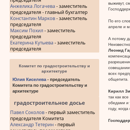
председателя
выживут, с
Анжелика Логачева
- заместитель
Господдерж
председателя - главный бухгалтер
Константин Марков
- заместитель
По его сло
председателя
апреле и м
Максим Похил
- заместитель
председателя
А потому д
Екатерина Кутыева
- заместитель
Неизвестно
председателя
Леонид Га
компенсаци
разрешение
Комитет по градостроительству и
совещании 
архитектуре
всех предп
общепита.
Юлия Киселева
- председатель
Комитета по градостроительству и
архитектуре
Кирилл З
так как вс
градостроительное досье
обедами и 
году, когда
Павел Соколов
- первый заместитель
председателя Комитета
Господдер
Александр Тетерин
- первый