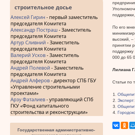
предприни
строительное досье
Уполномоче
поддержки,
Алексей Гирин
- первый заместитель
председателя Комитета
По его мне
Александр Постраш
- Заместитель
минимизиро
председателя Комитета
высокий, –
Артур Сливний
- Заместитель
принятии р
председателя Комитета
поддержку 
Валерий Усков
- Заместитель
000 до 65 
председателя Комитета
Андрей Полевой
- Заместитель
Лилиана 
председателя Комитета
Андрей Алферов
- директор СПБ ГБУ
Статьи по 
«Управление строительными
проектами»
Общепит
Арзу Фаталиев
- управляющий СПб
Эксперт:
ГКУ «Фонд капитального
Общепит 
строительства и реконструкции»
Городск
Государственная административно-