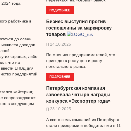
 2024 года.
ПОДРОБНЕЕ
ного работника в
Бизнес выступил против
госпошлины за маркировку
товаров
жаться до осени.
24.10.2025
ишившиеся доходов.
олной
По мнению предпринимателей, это
угих странах, либо
приведет к росту цен и росту
ил, что на
нелегального рынка.
ввести ЕНВД для
инство предприятий
ПОДРОБНЕЕ
Петербургская компания
азался кейтеринг,
завоевала четыре награды
 не сопровождаются
конкурса «Экспортер года»
лько в следующем
23.10.2025
А всего семь компаний из Петербурга
стали призерами и победителями в 11