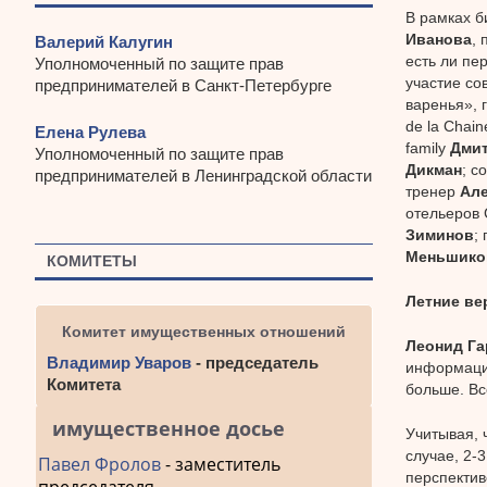
В рамках б
Иванова
, 
Валерий Калугин
есть ли пе
Уполномоченный по защите прав
участие со
предпринимателей в Санкт-Петербурге
варенья», 
de la Chain
Елена Рулева
family
Дмит
Уполномоченный по защите прав
Дикман
; с
предпринимателей в Ленинградской области
тренер
Але
отельеров 
Зиминов
;
Меньшико
КОМИТЕТЫ
Летние ве
Комитет имущественных отношений
Леонид Га
Владимир Уваров
- председатель
информации
Комитета
больше. Вс
имущественное досье
Учитывая, 
случае, 2-
Павел Фролов
- заместитель
перспектив