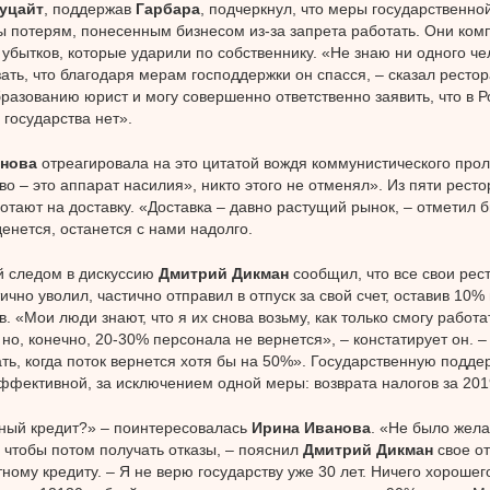
уцайт
, поддержав
Гарбара
, подчеркнул, что меры государственно
 потерям, понесенным бизнесом из-за запрета работать. Они ком
 убытков, которые ударили по собственнику. «Не знаю ни одного че
зать, что благодаря мерам господдержки он спасся, – сказал ресто
разованию юрист и могу совершенно ответственно заявить, что в Р
государства нет».
анова
отреагировала на это цитатой вождя коммунистического прол
во – это аппарат насилия», никто этого не отменял». Из пяти рест
отают на доставку. «Доставка – давно растущий рынок, – отметил 
денется, останется с нами надолго.
й следом в дискуссию
Дмитрий Дикман
сообщил, что все свои рес
ично уволил, частично отправил в отпуск за свой счет, оставив 10%
. «Мои люди знают, что я их снова возьму, как только смогу работа
 но, конечно, 20-30% персонала не вернется», – констатирует он. 
ть, когда поток вернется хотя бы на 50%». Государственную подде
ффективной, за исключением одной меры: возврата налогов за 2019
ный кредит?» – поинтересовалась
Ирина Иванова
. «Не было жел
 чтобы потом получать отказы, – пояснил
Дмитрий Дикман
свое о
ному кредиту. – Я не верю государству уже 30 лет. Ничего хорошег