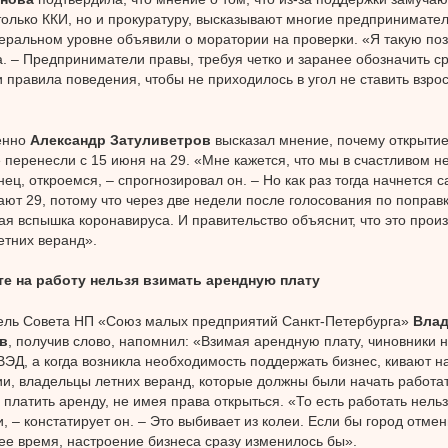
только ККИ, но и прокуратуру, высказывают многие предпринимател
еральном уровне объявили о моратории на проверки. «Я такую по
а. – Предприниматели правы, требуя четко и заранее обозначить с
 правила поведения, чтобы не приходилось в угол не ставить взро
енно
Александр Затуливетров
высказал мнение, почему открытие
 перенесли с 15 июня на 29. «Мне кажется, что мы в счастливом н
онец, откроемся, – спрогнозировал он. – Но как раз тогда начнется 
ают 29, потому что через две недели после голосования по поправ
ая вспышка коронавируса. И правительство объяснит, что это прои
етних веранд».
те на работу нельзя взимать арендную плату
ель Совета НП «Союз малых предприятий Санкт-Петербурга»
Вла
в
, получив слово, напомнил: «Взимая арендную плату, чиновники 
ЭД, а когда возникла необходимость поддержать бизнес, кивают н
, владельцы летних веранд, которые должны были начать работат
платить аренду, не имея права открыться. «То есть работать нель
и, – констатирует он. – Это выбивает из колеи. Если бы город отме
ее время, настроение бизнеса сразу изменилось бы».