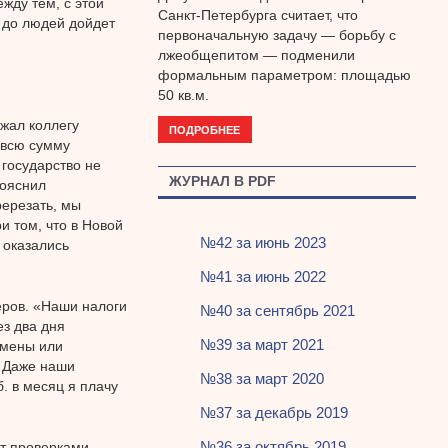
жду тем, с этой
Санкт-Петербурга считает, что
 до людей дойдет
первоначальную задачу — борьбу с
лжеобщепитом — подменили
формальным параметром: площадью
50 кв.м.
ржал коллегу
ПОДРОБНЕЕ
 всю сумму
 государство не
ЖУРНАЛ В PDF
пояснил
ререзать, мы
и том, что в Новой
№42 за июнь 2023
 оказались
№41 за июнь 2022
еров. «Наши налоги
№40 за сентябрь 2021
ез два дня
№39 за март 2021
тмены или
 Даже наши
№38 за март 2020
. в месяц я плачу
№37 за декабрь 2019
№36 за октябрь 2019
т проверками,