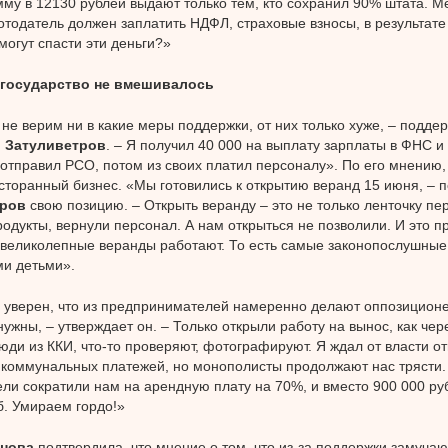
мму в 12130 рублей выдают только тем, кто сохранил 90% штата. Ме
тодатель должен заплатить НДФЛ, страховые взносы, в результате
могут спасти эти деньги?»
государство не вмешивалось
не верим ни в какие меры поддержки, от них только хуже, – подде
 Затуливетров
. – Я получил 40 000 на выплату зарплаты в ФНС и
отправил РСО, потом из своих платил персоналу». По его мнению,
сторанный бизнес. «Мы готовились к открытию веранд 15 июня, – 
тров
свою позицию. – Открыть веранду – это не только ленточку пе
родукты, вернули персонал. А нам открыться не позволили. И это пр
великолепные веранды работают. То есть самые законопослушные
и детьми».
 уверен, что из предпринимателей намеренно делают оппозицион
нужны, – утверждает он. – Только открыли работу на вынос, как чер
юди из ККИ, что-то проверяют, фотографируют. Я ждал от власти о
коммунальных платежей, но монополисты продолжают нас трясти.
ли сократили нам на арендную плату на 70%, и вместо 900 000 руб
б. Умираем гордо!»
анова
подтвердила, что мнение о том, что из-за поддержки замучаю