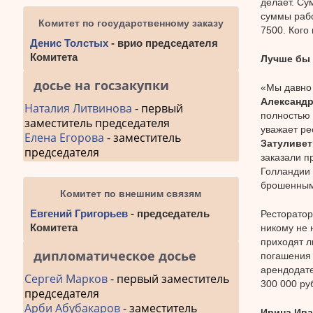
делает. Су
суммы рабо
Комитет по государственному заказу
7500. Кого 
Денис Толстых
- врио председателя
Комитета
Лучше бы 
досье на госзакупки
«Мы давно 
Александр
Наталия Литвинова
- первый
полностью 
заместитель председателя
уважает ре
Елена Егорова
- заместитель
Затуливе
председателя
заказали п
Голландии 
брошенным
Комитет по внешним связям
Евгений Григорьев
- председатель
Ресторатор
Комитета
никому не 
приходят л
дипломатическое досье
погашения 
арендодате
Сергей Марков
- первый заместитель
300 000 ру
председателя
Арби Абубакаров
- заместитель
Ирина Ив