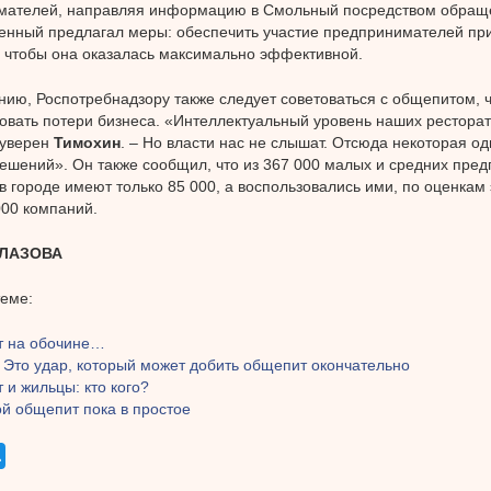
мателей, направляя информацию в Смольный посредством обраще
нный предлагал меры: обеспечить участие предпринимателей при
 чтобы она оказалась максимально эффективной.
нию, Роспотребнадзору также следует советоваться с общепитом, 
вать потери бизнеса. «Интеллектуальный уровень наших ресторат
 уверен
Тимохин
. – Но власти нас не слышат. Отсюда некоторая о
ешений». Он также сообщил, что из 367 000 малых и средних пред
в городе имеют только 85 000, а воспользовались ими, по оценкам 
000 компаний.
ГЛАЗОВА
теме:
 на обочине…
 Это удар, который может добить общепит окончательно
и жильцы: кто кого?
ой общепит пока в простое