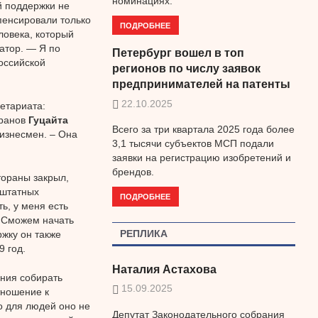
номинациях.
й поддержки не
пенсировали только
ПОДРОБНЕЕ
ловека, который
ратор. — Я по
Петербург вошел в топ
оссийской
регионов по числу заявок
предпринимателей на патенты
22.10.2025
етариата:
оранов
Гуцайта
Всего за три квартала 2025 года более
бизнесмен. – Она
3,1 тысячи субъектов МСП подали
заявки на регистрацию изобретений и
брендов.
тораны закрыл,
 штатных
ПОДРОБНЕЕ
ть, у меня есть
– Сможем начать
РЕПЛИКА
ржку он также
 год.
Наталия Астахова
ания собирать
15.09.2025
тношение к
о для людей оно не
Депутат Законодательного собрания