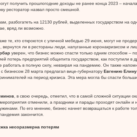
могут получить прошлогодние доходы не ранее конца 2023 – начала
ку ресторатор назвал просто смешной.
вам, разбогатеть на 12130 рублей, выделенных государством на од
ае, вряд ли возможно.
аже те, кто откроются с уличной мебедью 29 июня, могут не продер
, вернутся ли в рестораны люди, напуганные коронакризисом и л
рбар
уверен, что бизнес можно спасти только одним способом – п
ей потерь предприятий общепита государством, как поступили в др
 работать в полную силу, невзирая на пандемию. Он также напомн
с бизнесом 28 марта предлагал вице-губернатору
Евгению Елину
ринимателей на период кризиса. Эта мера могла бы спасти больш
иминов
, в свою очередь, отметил, что в самой сложной ситуации ок
е мероприятия отменили, а праздники и парады проходят онлайн и
ужинами. По его мнению, бизнес начнет возвращаться к работе то
 пандемия закончится.
жка несоразмерна потерям