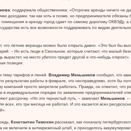
анова
: поддержала общественника: «Отсрочка аренды ничего не дае
и доходами, так как хоть и позже, но предпринимателя обязаны б
, помещения в аренду город сдает по самому дорогому ОКВЭДу, а 
государства есть все возможности поддерживать по видам деятельно
т, что летние веранды можно было открыть давно. «Это был бы выхо
рий. – Но есть люди в Смольном, которые считают, что малый бизн
дь вырастет, на место убитого придет другой и что-нибудь откроет»
ая позиция.
и тему тарифов и пеней.
Владимир Меньшиков
сообщил, что ава
по результатам работы в феврале, что несправедливо, хотя бы пото
у компаний просто запретили работать. Правда, он отметил, что
и в индивидуальном порядке по заявлению предпринимателей отм
яют рассрочку. «Но это тернистый путь, – замечает
Меньшиков
. –
ля всех, кто три месяца не работал. И это касается всех ресурсо
й».
редь,
Константин Тимохин
рассказал, как поначалу петербургског
 не включили в антикризисный штаб, и приходилось аккумулироват