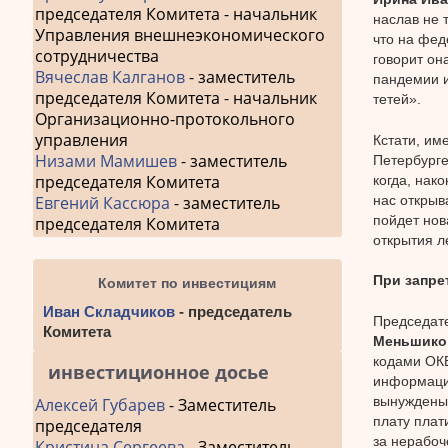
председателя Комитета - начальник
наслав не 
Управления внешнеэкономического
что на фед
сотрудничества
говорит он
Вячеслав Калганов
- заместитель
пандемии и
председателя Комитета - начальник
тетей».
Организационно-протокольного
управления
Кстати, им
Низами Мамишев
- заместитель
Петербурге
председателя Комитета
когда, нак
нас открыв
Евгений Кассюра
- заместитель
пойдет нов
председателя Комитета
открытия л
При запре
Комитет по инвестициям
Иван Складчиков
- председатель
Председат
Комитета
Меньшико
кодами ОКВ
инвестиционное досье
информации
вынуждены 
Алексей Губарев
- Заместитель
плату плат
председателя
за нерабоч
Кристина Сергеева
- Заместитель