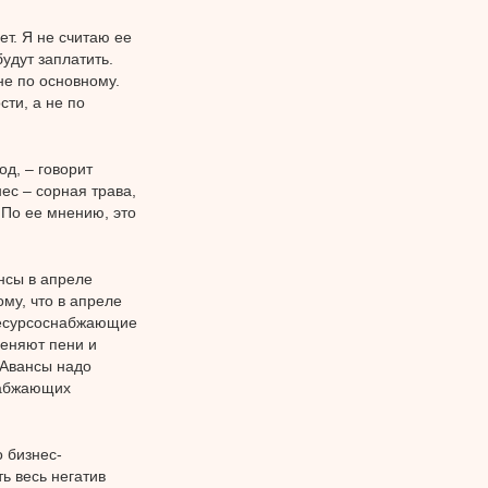
т. Я не считаю ее
удут заплатить.
не по основному.
сти, а не по
д, – говорит
ес – сорная трава,
. По ее мнению, это
нсы в апреле
му, что в апреле
 ресурсоснабжающие
еняют пени и
 Авансы надо
снабжающих
о бизнес-
ь весь негатив