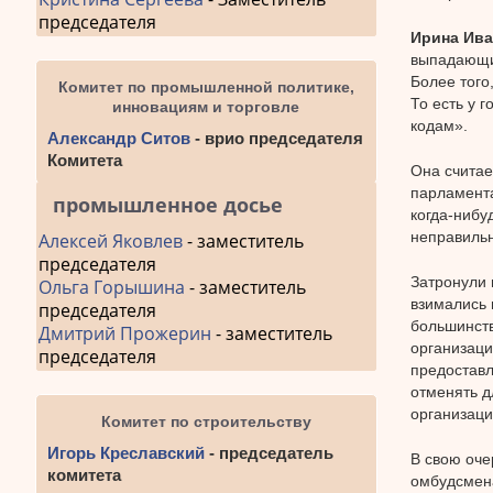
председателя
Ирина Ив
выпадающим
Более того
Комитет по промышленной политике,
То есть у 
инновациям и торговле
кодам».
Александр Ситов
- врио председателя
Комитета
Она считае
парламента
промышленное досье
когда-нибу
неправильн
Алексей Яковлев
- заместитель
председателя
Затронули 
Ольга Горышина
- заместитель
взимались 
председателя
большинств
Дмитрий Прожерин
- заместитель
организаци
председателя
предоставл
отменять д
организаци
Комитет по строительству
Игорь Креславский
- председатель
В свою оче
комитета
омбудсмена