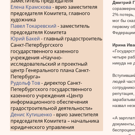
заместитель председателя
Дмитрий Г
Елена Крамскова
- врио заместителя
соразмерны
председателя Комитета, главного
2% потерь,
художника
мог бы ска
Павел Токаревский
- заместитель
первому об
председателя Комитета
Федерации 
Юрий Бакей
- главный градостроитель
Санкт-Петербургского
Ирина Ив
государственного казенного
«Государст
учреждения «Научно-
четыре раб
никуда не 
исследовательский и проектный
центр Генерального плана Санкт-
Вступивши
Петербурга»
людей част
Рудольф Тов
- директор Санкт-
сотрудников
Петербургского государственного
репутация,
казенного учреждения «Центр
зарабатыва
информационного обеспечения
назвал неэ
градостроительной деятельности»
Денис Кутишенко
- врио заместителя
«А зарплат
председателя Комитета – начальника
документы,
юридического управления
беспроцент