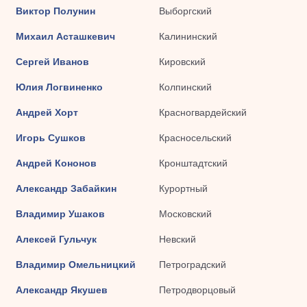
Виктор Полунин
Выборгский
Михаил Асташкевич
Калининский
Сергей Иванов
Кировский
Юлия Логвиненко
Колпинский
Андрей Хорт
Красногвардейский
Игорь Сушков
Красносельский
Андрей Кононов
Кронштадтский
Александр Забайкин
Курортный
Владимир Ушаков
Московский
Алексей Гульчук
Невский
Владимир Омельницкий
Петроградский
Александр Якушев
Петродворцовый