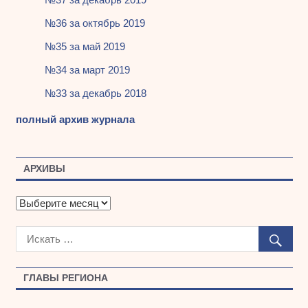
№36 за октябрь 2019
№35 за май 2019
№34 за март 2019
№33 за декабрь 2018
полный архив журнала
АРХИВЫ
А
р
х
и
в
ы
ГЛАВЫ РЕГИОНА