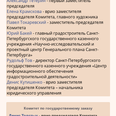
Александр Тетерин
- первый заместитель
председателя
Елена Крамскова
- врио заместителя
председателя Комитета, главного художника
Павел Токаревский
- заместитель председателя
Комитета
Юрий Бакей
- главный градостроитель Санкт-
Петербургского государственного казенного
учреждения «Научно-исследовательский и
проектный центр Генерального плана Санкт-
Петербурга»
Рудольф Тов
- директор Санкт-Петербургского
государственного казенного учреждения «Центр
информационного обеспечения
градостроительной деятельности»
Денис Кутишенко
- врио заместителя
председателя Комитета – начальника
юридического управления
Комитет по государственному заказу
Денис Толстых
- врио председателя Комитета