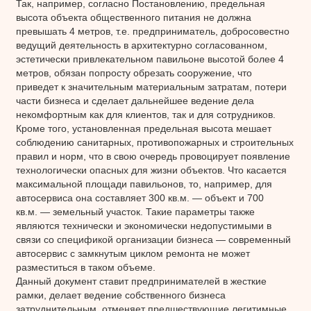
Так, например, согласно Постановлению, предельная
высота объекта общественного питания не должна
превышать 4 метров, т.е. предприниматель, добросовестно
ведущий деятельность в архитектурно согласованном,
эстетически привлекательном павильоне высотой более 4
метров, обязан попросту обрезать сооружение, что
приведет к значительным материальным затратам, потери
части бизнеса и сделает дальнейшее ведение дела
некомфортным как для клиентов, так и для сотрудников.
Кроме того, установленная предельная высота мешает
соблюдению санитарных, противопожарных и строительных
правил и норм, что в свою очередь провоцирует появление
технологически опасных для жизни объектов. Что касается
максимальной площади павильонов, то, например, для
автосервиса она составляет 300 кв.м. — объект и 700
кв.м. — земельный участок. Такие параметры также
являются технически и экономически недопустимыми в
связи со спецификой организации бизнеса — современный
автосервис с замкнутым циклом ремонта не может
разместиться в таком объеме.
Данный документ ставит предпринимателей в жесткие
рамки, делает ведение собственного бизнеса
затруднительным, отменяет предшествующие легитимные