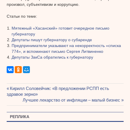
произвол, субъективизм и коррупцию.
Статьи по теме:
Мятежный «Хасанский» готовит очередное письмо
губернатору
Депутаты пишут губернатору о субаренде
Предприниматели указывают на некорректность «списка
774», и вспоминают письмо Сергея Литвиненко
Депутаты ЗакСа обратились к губернатору
Предыдущая
Кирилл Соловейчик: «В предложении РСПП есть
Навигация
здравое зерно»
запись:
Следующая
Лучшее лекарство от инфляции – малый бизнес
по
запись:
записям
РЕПЛИКА