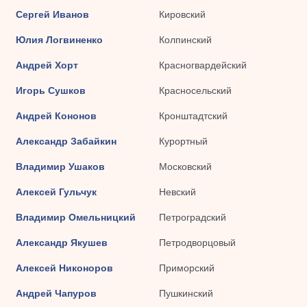
Сергей Иванов
Кировский
Юлия Логвиненко
Колпинский
Андрей Хорт
Красногвардейский
Игорь Сушков
Красносельский
Андрей Кононов
Кронштадтский
Александр Забайкин
Курортный
Владимир Ушаков
Московский
Алексей Гульчук
Невский
Владимир Омельницкий
Петроградский
Александр Якушев
Петродворцовый
Алексей Никоноров
Приморский
Андрей Чапуров
Пушкинский