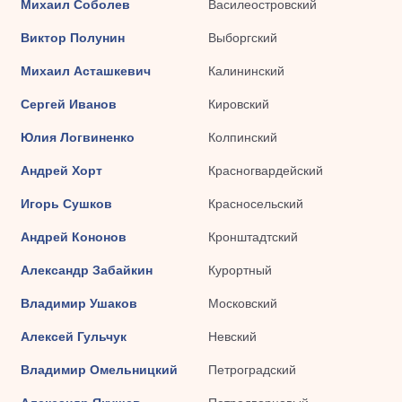
Михаил Соболев
Василеостровский
Виктор Полунин
Выборгский
Михаил Асташкевич
Калининский
Сергей Иванов
Кировский
Юлия Логвиненко
Колпинский
Андрей Хорт
Красногвардейский
Игорь Сушков
Красносельский
Андрей Кононов
Кронштадтский
Александр Забайкин
Курортный
Владимир Ушаков
Московский
Алексей Гульчук
Невский
Владимир Омельницкий
Петроградский