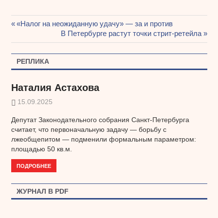
Предыдущая
«Налог на неожиданную удачу» — за и против
Навигация
запись:
Следующая
В Петербурге растут точки стрит-ретейла
запись:
по
РЕПЛИКА
записям
Наталия Астахова
15.09.2025
Депутат Законодательного собрания Санкт-Петербурга
считает, что первоначальную задачу — борьбу с
лжеобщепитом — подменили формальным параметром:
площадью 50 кв.м.
ПОДРОБНЕЕ
ЖУРНАЛ В PDF