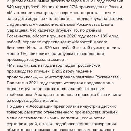
В целом объем рынка детских товаров в 2021 году составил
840 млрд рублей. Из них только 27% произведены в России.
«Мы отслеживаем тренды современного рынка — в чем
наши дети ходят, во что играют», — подчеркнула на встрече
с журналистами заместитель главы Роскачества Елена
Саратцева. Что касается игрушек, то, по данным
Роскачества, оборот игрушек в 2020 году достиг 189 млрд
рублей, передает корреспондент «Новостей малого
бизнеса». И только 820 млн рублей из этой суммы, то есть
менее 1%, приходится на игрушки отечественного
производства, указала эксперт.
«Мы видим, как из года в год падает российское
производство игрушек. В 2022 году падение
продолжилось», — констатировала замглавы Роскачества.
При этом в 2021 году каждая четвертая продаваемая в
стране игрушка не соответствовала обязательным
требованиям. А каждая пятая после проверки была изъята
из оборота, добавила она.
По данным Ассоциации предприятий индустрии детских
товаров, развитию отечественного производства игрушек
мешают стоимость сырья и логистики, сложности с
сертификацией, а также недобросовестная конкуренция:
объем теневого рынка, по разным оценкам, составляет