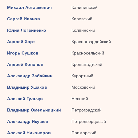
Михаил Асташкевич
Калининский
Сергей Иванов
Кировский
Юлия Логвиненко
Колпинский
Андрей Хорт
Красногвардейский
Игорь Сушков
Красносельский
Андрей Кононов
Кронштадтский
Александр Забайкин
Курортный
Владимир Ушаков
Московский
Алексей Гульчук
Невский
Владимир Омельницкий
Петроградский
Александр Якушев
Петродворцовый
Алексей Никоноров
Приморский