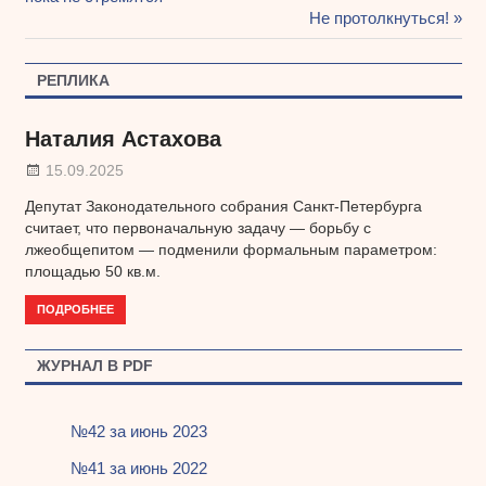
Навигация
Следующая
Не протолкнуться!
по
запись:
записям
РЕПЛИКА
Наталия Астахова
15.09.2025
Депутат Законодательного собрания Санкт-Петербурга
считает, что первоначальную задачу — борьбу с
лжеобщепитом — подменили формальным параметром:
площадью 50 кв.м.
ПОДРОБНЕЕ
ЖУРНАЛ В PDF
№42 за июнь 2023
№41 за июнь 2022