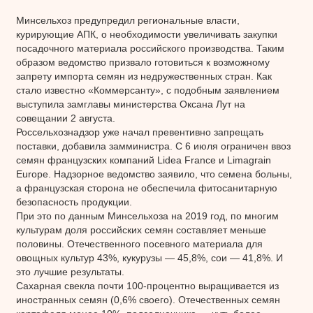
Минсельхоз предупредил региональные власти,
курирующие АПК, о необходимости увеличивать закупки
посадочного материала российского производства. Таким
образом ведомство призвало готовиться к возможному
запрету импорта семян из недружественных стран. Как
стало известно «Коммерсанту», с подобным заявлением
выступила замглавы министерства Оксана Лут на
совещании 2 августа.
Россельхознадзор уже начал превентивно запрещать
поставки, добавила замминистра. С 6 июля ограничен ввоз
семян французских компаний Lidea France и Limagrain
Europe. Надзорное ведомство заявило, что семена больны,
а французская сторона не обеспечила фитосанитарную
безопасность продукции.
При это по данным Минсельхоза на 2019 год, по многим
культурам доля российских семян составляет меньше
половины. Отечественного посевного материала для
овощных культур 43%, кукурузы — 45,8%, сои — 41,8%. И
это лучшие результаты.
Сахарная свекла почти 100-процентно выращивается из
иностранных семян (0,6% своего). Отечественных семян