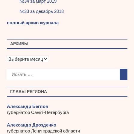
№34 за март 2019
№33 за декабрь 2018
полный архив журнала
АРХИВЫ
А
р
х
и
в
ы
ГЛАВЫ РЕГИОНА
Александр Беглов
губернатор Санкт-Петербурга
Александр Дрозденко
губернатор Ленинградской области