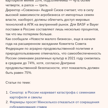
картофеля менее 10%, подсолнечника — чуть более
четверти, а рапса — треть.
Директор «Совэкона» Андрей Сизов считает, что в силу
высокой зависимости агробизнеса от импортных семян
власти, наоборот, должны облегчить доступ мировых
технологий в АПК на внутренний рынок. Для BASF и Bayer
поставки в Россию составляют лишь несколько процентов,
так что мы потеряем больше.
Как сообщали «Новости малого бизнеса», еще в начале
года на расширенном заседании Комитета Совета
Федерации по аграрно-продовольственной политике и
природопользованию отмечалось, что самообеспеченность
России семенами различных культур в 2021 году снизилась
в среднем до 74%, хотя, согласно Доктрине
продовольственной безопасности, этот показатель должен
быть равен 75%.
Статьи по теме:
Сенатор: в России назревает катастрофа с семенами
картофеля и свеклы
Фермеры просят Минсельхоз отказаться от сокращения
субсидирования ставок