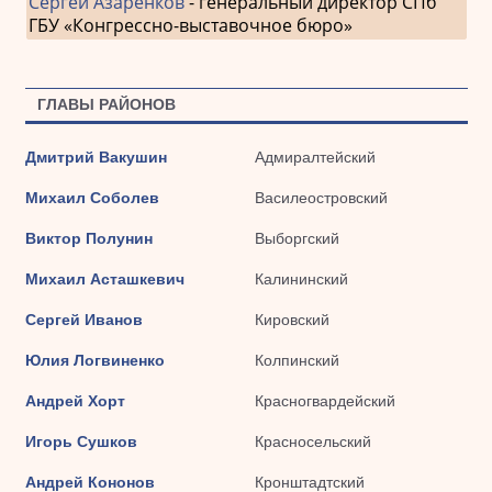
Сергей Азаренков
- генеральный директор СПб
ГБУ «Конгрессно-выставочное бюро»
ГЛАВЫ РАЙОНОВ
Дмитрий Вакушин
Адмиралтейский
Михаил Соболев
Василеостровский
Виктор Полунин
Выборгский
Михаил Асташкевич
Калининский
Сергей Иванов
Кировский
Юлия Логвиненко
Колпинский
Андрей Хорт
Красногвардейский
Игорь Сушков
Красносельский
Андрей Кононов
Кронштадтский