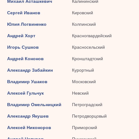
Михаил Асташкевич
Калининский
Сергей Иванов
Кировский
Юлия Логвиненко
Колпинский
Андрей Хорт
Красногвардейский
Игорь Сушков
Красносельский
Андрей Кононов
Кронштадтский
Александр Забайкин
Курортный
Владимир Ушаков
Московский
Алексей Гульчук
Невский
Владимир Омельницкий
Петроградский
Александр Якушев
Петродворцовый
Алексей Никоноров
Приморский
Андрей Чапуров
Пушкинский