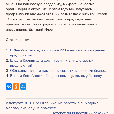
акцент на банковскую поддержку, микрофинансовые
организации и обучение. В этом году мы запускаем
программу бизнес-акселерации совместно с бизнес-школой
«Сколково», – отметил заместитель председателя
правительства Ленинградской области по экономике и
инвестициям Дмитрий Ялов.
Статьи по теме:
В Ленобласти создано более 220 новых малых и средних
предприятий
Власти Кронштадта хотят увеличить число малых
предприятий
Областные власти намерены сократить проверки бизнеса
Власти Ленобласти обещают помощь малому бизнесу
Предыдущая
Депутат ЗС СПб: Ограничение работы в выходные
Навигация
малому бизнесу не поможет
запись:
Следующая
Потекут ли инвестиции рекой?