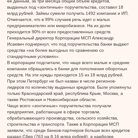
ее данным, за три месяца общий объем кредитов,
выданных под «зонтичные» поручительства, составил 18
млрд рублей. Займы сумели получить 1492 компании и ИП.
Отмечается, что в 99% случаев речь идет о малых
предпринимателях или микробизнесе. На их долю
приходится 90% от всех предоставленных средств.
Генеральный директор Корпорации МСП Александр
Исаевич подчеркнул, что под поручительства банки выдают
средства «на более выгодных по сравнению со
стандартными условиях».
В корпорации подсчитали, что чаще всего малые и средние
компании обращались в банки для пополнения оборотных
средств. На эти нужды приходится 15 из 18 млрд рублей.
При этом Петербург не был назван в числе регионов-
лидеров по количеству выданных кредитов. Были упомянуты
только Краснодарский край, республика Крым, Москва, а
также Ростовская и Новосибирская области.
Чаще всего «зонтичные» поручительства получали
предприятия, работающие в сфере торговли,
обрабатывающего производства, сельского хозяйства,
строительства и транспорта. Также в Корпорации МСП
заявили, что среди банков-партнеров больше всех кредитов
раздал Сбер (763 на 8,16 млрд рублей), а наиболее