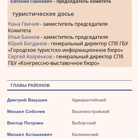
Евгений Панкевич
- председатель комитета
туристическое досье
Нана Гвичия
- заместитель председателя
Комитета
Илья Баннов
- заместитель председателя
Юрий Богданов
- генеральный директор СПб ГБУ
«Городское туристско-информационное бюро»
Сергей Азаренков
- генеральный директор СПб
ГБУ «Конгрессно-выставочное бюро»
ГЛАВЫ РАЙОНОВ
Дмитрий Вакушин
Адмиралтейский
Михаил Соболев
Василеостровский
Виктор Полунин
Выборгский
Михаил Асташкевич
Калининский