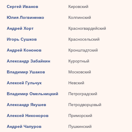
Сергей Иванов
Кировский
Юлия Логвиненко
Колпинский
Андрей Хорт
Красногвардейский
Игорь Сушков
Красносельский
Андрей Кононов
Кронштадтский
Александр Забайкин
Курортный
Владимир Ушаков
Московский
Алексей Гульчук
Невский
Владимир Омельницкий
Петроградский
Александр Якушев
Петродворцовый
Алексей Никоноров
Приморский
Андрей Чапуров
Пушкинский