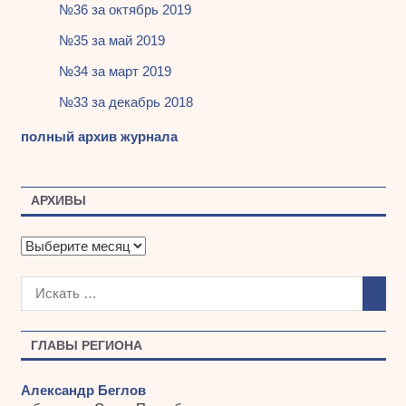
№36 за октябрь 2019
№35 за май 2019
№34 за март 2019
№33 за декабрь 2018
полный архив журнала
АРХИВЫ
А
р
х
и
в
ы
ГЛАВЫ РЕГИОНА
Александр Беглов