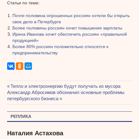
Статьи по теме:
Почти половина опрошенных россиян хотели бы открыть
свое дело в Петербурге
Более половины россиян хочет повышения зарплаты
Ирина Иванова хочет обеспечить россиян «правильной
продукцией»
Более 80% россиян положительно относятся к
предпринимательству
Предыдущая
Тепло и электроэнергию будут получать из мусора
Навигация
Следующая
Александр Абросимов обозначил основные проблемы
запись:
запись:
петербургского бизнеса
по
записям
РЕПЛИКА
Наталия Астахова