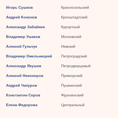
Игорь Сушков
Красносельский
Андрей Кононов
Кронштадтский
Александр Забайкин
Курортный
Владимир Ушаков
Московский
Алексей Гульчук
Невский
Владимир Омельницкий
Петроградский
Александр Якушев
Петродворцовый
Алексей Никоноров
Приморский
Андрей Чапуров
Пушкинский
Константин Серов
Фрунзенский
Елена Федорова
Центральный