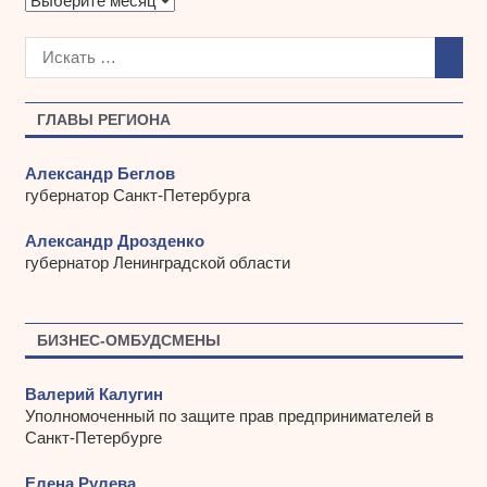
р
х
и
в
ы
ГЛАВЫ РЕГИОНА
Александр Беглов
губернатор Санкт-Петербурга
Александр Дрозденко
губернатор Ленинградской области
БИЗНЕС-ОМБУДСМЕНЫ
Валерий Калугин
Уполномоченный по защите прав предпринимателей в
Санкт-Петербурге
Елена Рулева