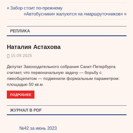
Предыдущая
Забор стоит по-прежнему
Навигация
запись:
Следующая
«Автобусники» жалуются на «маршруточников»
запись:
по
РЕПЛИКА
записям
Наталия Астахова
15.09.2025
Депутат Законодательного собрания Санкт-Петербурга
считает, что первоначальную задачу — борьбу с
лжеобщепитом — подменили формальным параметром:
площадью 50 кв.м.
ПОДРОБНЕЕ
ЖУРНАЛ В PDF
№42 за июнь 2023