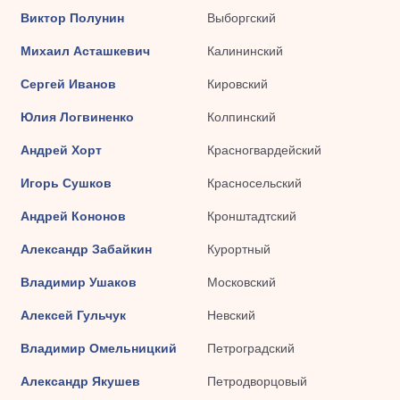
Виктор Полунин
Выборгский
Михаил Асташкевич
Калининский
Сергей Иванов
Кировский
Юлия Логвиненко
Колпинский
Андрей Хорт
Красногвардейский
Игорь Сушков
Красносельский
Андрей Кононов
Кронштадтский
Александр Забайкин
Курортный
Владимир Ушаков
Московский
Алексей Гульчук
Невский
Владимир Омельницкий
Петроградский
Александр Якушев
Петродворцовый