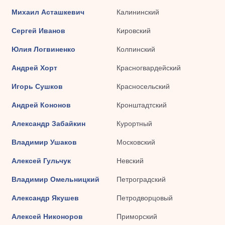
Михаил Асташкевич
Калининский
Сергей Иванов
Кировский
Юлия Логвиненко
Колпинский
Андрей Хорт
Красногвардейский
Игорь Сушков
Красносельский
Андрей Кононов
Кронштадтский
Александр Забайкин
Курортный
Владимир Ушаков
Московский
Алексей Гульчук
Невский
Владимир Омельницкий
Петроградский
Александр Якушев
Петродворцовый
Алексей Никоноров
Приморский