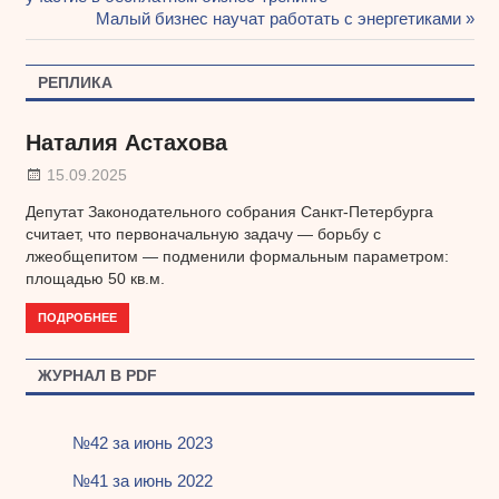
Навигация
Следующая
Малый бизнес научат работать с энергетиками
по
запись:
записям
РЕПЛИКА
Наталия Астахова
15.09.2025
Депутат Законодательного собрания Санкт-Петербурга
считает, что первоначальную задачу — борьбу с
лжеобщепитом — подменили формальным параметром:
площадью 50 кв.м.
ПОДРОБНЕЕ
ЖУРНАЛ В PDF
№42 за июнь 2023
№41 за июнь 2022