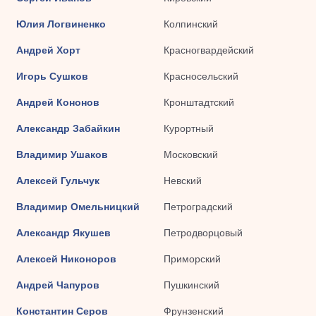
Юлия Логвиненко
Колпинский
Андрей Хорт
Красногвардейский
Игорь Сушков
Красносельский
Андрей Кононов
Кронштадтский
Александр Забайкин
Курортный
Владимир Ушаков
Московский
Алексей Гульчук
Невский
Владимир Омельницкий
Петроградский
Александр Якушев
Петродворцовый
Алексей Никоноров
Приморский
Андрей Чапуров
Пушкинский
Константин Серов
Фрунзенский