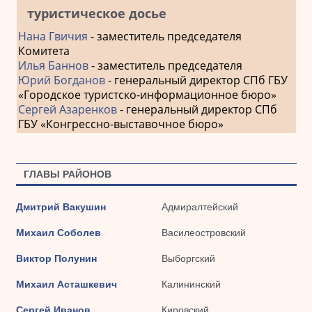
туристическое досье
Нана Гвичия
- заместитель председателя
Комитета
Илья Баннов
- заместитель председателя
Юрий Богданов
- генеральный директор СПб ГБУ
«Городское туристско-информационное бюро»
Сергей Азаренков
- генеральный директор СПб
ГБУ «Конгрессно-выставочное бюро»
ГЛАВЫ РАЙОНОВ
Дмитрий Вакушин
Адмиралтейский
Михаил Соболев
Василеостровский
Виктор Полунин
Выборгский
Михаил Асташкевич
Калининский
Сергей Иванов
Кировский