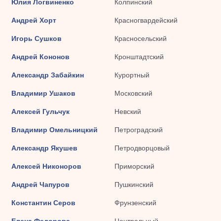
Юлия Логвиненко
Колпинский
Андрей Хорт
Красногвардейский
Игорь Сушков
Красносельский
Андрей Кононов
Кронштадтский
Александр Забайкин
Курортный
Владимир Ушаков
Московский
Алексей Гульчук
Невский
Владимир Омельницкий
Петроградский
Александр Якушев
Петродворцовый
Алексей Никоноров
Приморский
Андрей Чапуров
Пушкинский
Константин Серов
Фрунзенский
Елена Федорова
Центральный