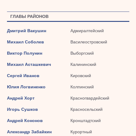
ГЛАВЫ РАЙОНОВ
Дмитрий Вакушин
Адмиралтейский
Михаил Соболев
Василеостровский
Виктор Полунин
Выборгский
Михаил Асташкевич
Калининский
Сергей Иванов
Кировский
Юлия Логвиненко
Колпинский
Андрей Хорт
Красногвардейский
Игорь Сушков
Красносельский
Андрей Кононов
Кронштадтский
Александр Забайкин
Курортный