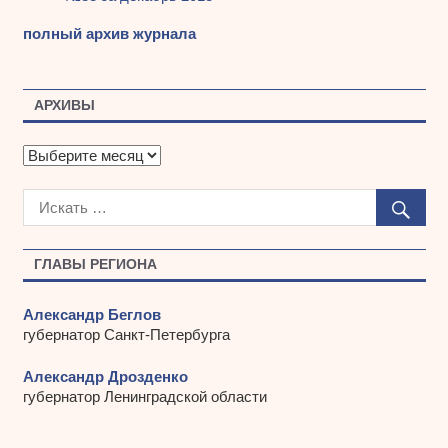
полный архив журнала
АРХИВЫ
А
р
х
и
в
ы
ГЛАВЫ РЕГИОНА
Александр Беглов
губернатор Санкт-Петербурга
Александр Дрозденко
губернатор Ленинградской области