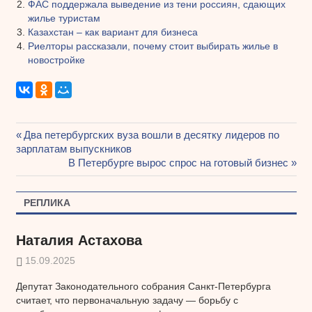
ФАС поддержала выведение из тени россиян, сдающих
жилье туристам
Казахстан – как вариант для бизнеса
Риелторы рассказали, почему стоит выбирать жилье в
новостройке
Предыдущая
Два петербургских вуза вошли в десятку лидеров по
Навигация
зарплатам выпускников
запись:
Следующая
В Петербурге вырос спрос на готовый бизнес
по
запись:
записям
РЕПЛИКА
Наталия Астахова
15.09.2025
Депутат Законодательного собрания Санкт-Петербурга
считает, что первоначальную задачу — борьбу с