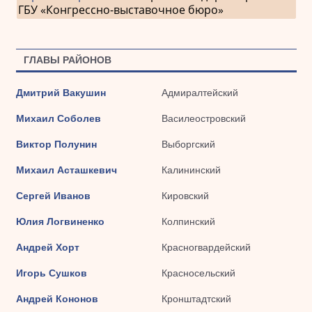
ГБУ «Конгрессно-выставочное бюро»
ГЛАВЫ РАЙОНОВ
Дмитрий Вакушин
Адмиралтейский
Михаил Соболев
Василеостровский
Виктор Полунин
Выборгский
Михаил Асташкевич
Калининский
Сергей Иванов
Кировский
Юлия Логвиненко
Колпинский
Андрей Хорт
Красногвардейский
Игорь Сушков
Красносельский
Андрей Кононов
Кронштадтский