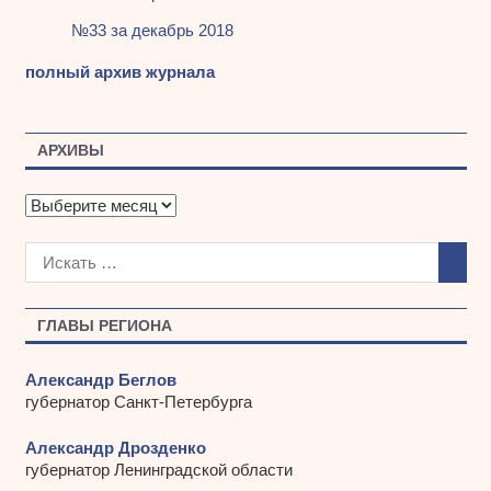
№33 за декабрь 2018
полный архив журнала
АРХИВЫ
А
р
х
и
в
ы
ГЛАВЫ РЕГИОНА
Александр Беглов
губернатор Санкт-Петербурга
Александр Дрозденко
губернатор Ленинградской области