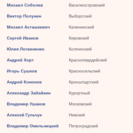
Михаил Соболев
Василеостровский
Виктор Полунин
Выборгский
Михаил Асташкевич
Калининский
Сергей Иванов
Кировский
Юлия Логвиненко
Колпинский
Андрей Хорт
Красногвардейский
Игорь Сушков
Красносельский
Андрей Кононов
Кронштадтский
Александр Забайкин
Курортный
Владимир Ушаков
Московский
Алексей Гульчук
Невский
Владимир Омельницкий
Петроградский