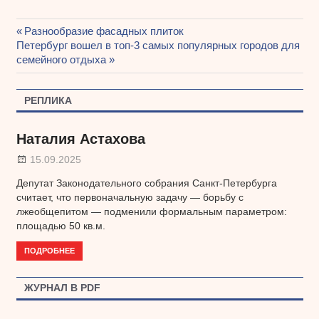
Предыдущая
Разнообразие фасадных плиток
Навигация
Следующая
Петербург вошел в топ-3 самых популярных городов для
запись:
запись:
семейного отдыха
по
записям
РЕПЛИКА
Наталия Астахова
15.09.2025
Депутат Законодательного собрания Санкт-Петербурга
считает, что первоначальную задачу — борьбу с
лжеобщепитом — подменили формальным параметром:
площадью 50 кв.м.
ПОДРОБНЕЕ
ЖУРНАЛ В PDF