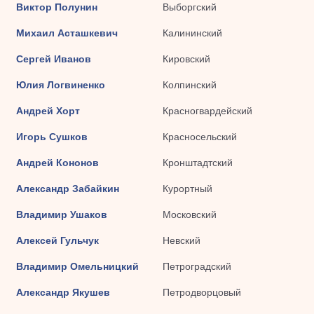
Виктор Полунин
Выборгский
Михаил Асташкевич
Калининский
Сергей Иванов
Кировский
Юлия Логвиненко
Колпинский
Андрей Хорт
Красногвардейский
Игорь Сушков
Красносельский
Андрей Кононов
Кронштадтский
Александр Забайкин
Курортный
Владимир Ушаков
Московский
Алексей Гульчук
Невский
Владимир Омельницкий
Петроградский
Александр Якушев
Петродворцовый