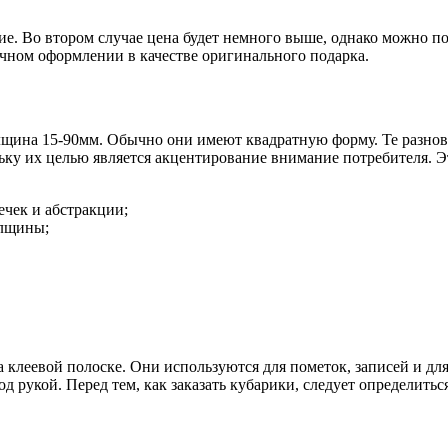
ние. Во втором случае цена будет немного выше, однако можно 
чном оформлении в качестве оригинального подарка.
олщина 15-90мм. Обычно они имеют квадратную форму. Те разно
ку их целью является акцентирование внимание потребителя. Э
ечек и абстракции;
олщины;
а клеевой полоске. Они используются для пометок, записей и д
д рукой. Перед тем, как заказать кубарики, следует определиться