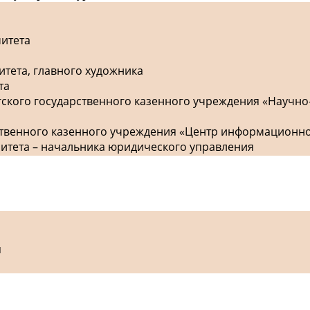
митета
итета, главного художника
та
гского государственного казенного учреждения «Научно
рственного казенного учреждения «Центр информационн
митета – начальника юридического управления
я