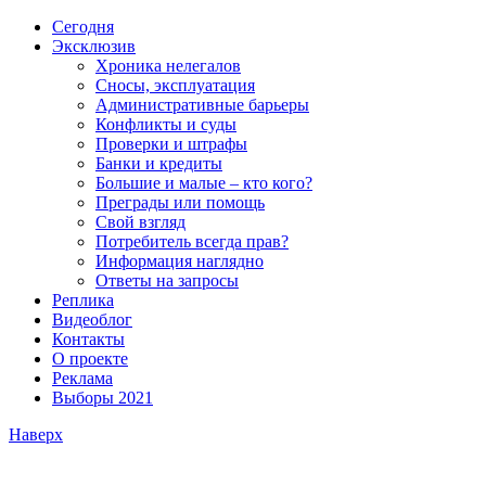
Сегодня
Эксклюзив
Хроника нелегалов
Сносы, эксплуатация
Административные барьеры
Конфликты и суды
Проверки и штрафы
Банки и кредиты
Большие и малые – кто кого?
Преграды или помощь
Свой взгляд
Потребитель всегда прав?
Информация наглядно
Ответы на запросы
Реплика
Видеоблог
Контакты
О проекте
Реклама
Выборы 2021
Наверх