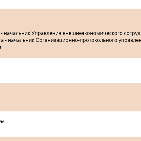
а - начальник Управления внешнеэкономического сотру
ета - начальник Организационно-протокольного управле
а
ле