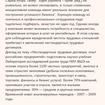
Capital Игорь Табер: “Идея [проекта – прим. ред.] не
уникальна, ее можно скопировать, и только слаженная,
инициативная команда имеет реальное значение для
построения успешного бизнеса”. Хорошую команду из
лояльных и профессиональных сотрудников надо
тщательно подбирать, зачастую не один год. Однако иногда
у компании может возникать потребность в специалистах,
оформление которых в штат не рентабельно. В этом случае,
для соблюдения юридической чистоты трудовых отношений
прибегают к заключению нестандартных трудовых
договоров.
Доклад на тему «Нестандартные трудовые договора: опыт
российских предприятий» подготовила научно-учебная
Лаборатория исследований рынка труда НИУ-ВШЭ на
основе опроса более 1100 частных предприятий, занятых в
семи отраслях экономики (добыча полезных ископаемых,
промышленность, строительство, транспорт и связь,
торговля, финансы и бизнес услуги). Более 70% компаний,
принявших участие в опросе, являются малыми
предприятиями, 30% — средние и крупные компании.
Временной охват анализируемых периодов – 2007 – 2009
годы.