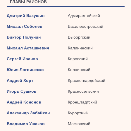
ГЛАВЫ РАЙОНОВ
Дмитрий Вакушин
Адмиралтейский
Михаил Соболев
Василеостровский
Виктор Полунин
Выборгский
Михаил Асташкевич
Калининский
Сергей Иванов
Кировский
Юлия Логвиненко
Колпинский
Андрей Хорт
Красногвардейский
Игорь Сушков
Красносельский
Андрей Кононов
Кронштадтский
Александр Забайкин
Курортный
Владимир Ушаков
Московский