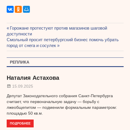
Предыдущая
Горожане протестуют против магазинов шаговой
Навигация
доступности
запись:
Следующая
Смольный просит петербургский бизнес помочь убрать
по
запись:
город от снега и сосулек
записям
РЕПЛИКА
Наталия Астахова
15.09.2025
Депутат Законодательного собрания Санкт-Петербурга
считает, что первоначальную задачу — борьбу с
лжеобщепитом — подменили формальным параметром:
площадью 50 кв.м.
ПОДРОБНЕЕ