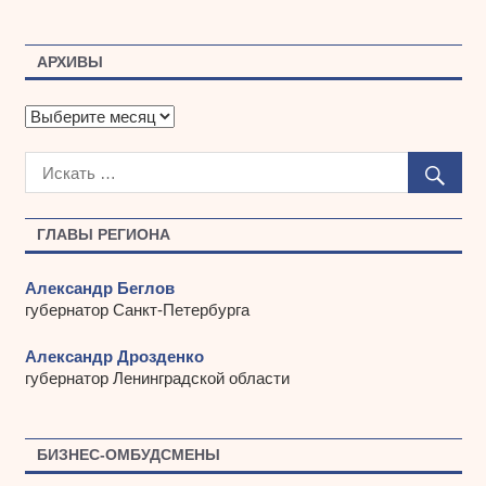
АРХИВЫ
А
р
х
и
в
ы
ГЛАВЫ РЕГИОНА
Александр Беглов
губернатор Санкт-Петербурга
Александр Дрозденко
губернатор Ленинградской области
БИЗНЕС-ОМБУДСМЕНЫ