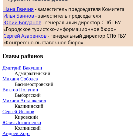
Нана Гвичия
- заместитель председателя Комитета
Илья Баннов
- заместитель председателя
Юрий Богданов
- генеральный директор СПб ГБУ
«Городское туристско-информационное бюро»
Сергей Азаренков
- генеральный директор СПб ГБУ
«Конгрессно-выставочное бюро»
Главы районов
Дмитрий Вакушин
Адмиралтейский
Михаил Соболев
Василеостровский
Виктор Полунин
Выборгский
Михаил Асташкевич
Калининский
Сергей Иванов
Кировский
Юлия Логвиненко
Колпинский
Андрей Хорт