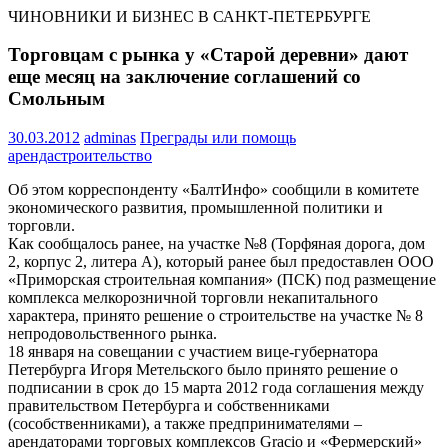
ЧИНОВНИКИ И БИЗНЕС В САНКТ-ПЕТЕРБУРГЕ
Торговцам с рынка у «Старой деревни» дают
еще месяц на заключение соглашений со
Смольным
30.03.2012
adminas
Преграды или помощь
аренда
строительство
Об этом корреспонденту «БалтИнфо» сообщили в комитете
экономического развития, промышленной политики и
торговли.
Как сообщалось ранее, на участке №8 (Торфяная дорога, дом
2, корпус 2, литера А), который ранее был предоставлен ООО
«Приморская строительная компания» (ПСК) под размещение
комплекса мелкорозничной торговли некапитального
характера, принято решение о строительстве на участке № 8
непродовольственного рынка.
18 января на совещании с участием вице-губернатора
Петербурга Игоря Метельского было принято решение о
подписании в срок до 15 марта 2012 года соглашения между
правительством Петербурга и собственниками
(сособственниками), а также предпринимателями –
арендаторами торговых комплексов Gracio и «Фермерский»