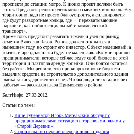
проспекта до станции метро. К июню проект должен быть
готов. Предстоит решить очень много смежных вопросов. Эту
территорию надо не просто благоустроить, а спланировать:
где будут разворотные кольца, где — перехватывающие
парковки, как пойдет социальный и коммерческий
транспорт».
Кроме того, предстоит развязать тяжелый узел по рынку,
отметил Вячеслав Чазов. Рынок должен открыться в
нынешнем году, но строит его инвестор. Объект недешевый, а
значит, и арендная плата будет не маленькая. «Ко мне пришли
предприниматели, которые сейчас ведут свой бизнес на этой
территории и платят за аренду копейки. Они боятся остаться
без работы. Мы решили, что при корректировке бюджета
выделим средства на строительство дополнительного здания
рынка за государственный счет. Чтобы люди не остались без
работы» — рассказал глава Приморского района.
БалтИнфо, 27.03.2012.
Статьи по теме:
Вице-губернатор Игорь Метельский обсудит с
предпринимателями ситуацию с торговыми рядами у
«Старой Деревни»
Строительство первой очереди нового здания