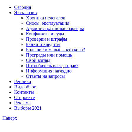
Сегодня
Эксклюзив
Хроника нелегалов
Сносы, эксплуатация
Административные барьеры
Конфликты и суды
Проверки и штрафы
Банки и кредиты
Большие и малые – кто кого?
Преграды или помощь
Свой взгляд
Потребитель всегда прав?
Информация наглядно
Ответы на запросы
Реплика
Видеоблог
Контакты
О проекте
Реклама
Выборы 2021
Наверх