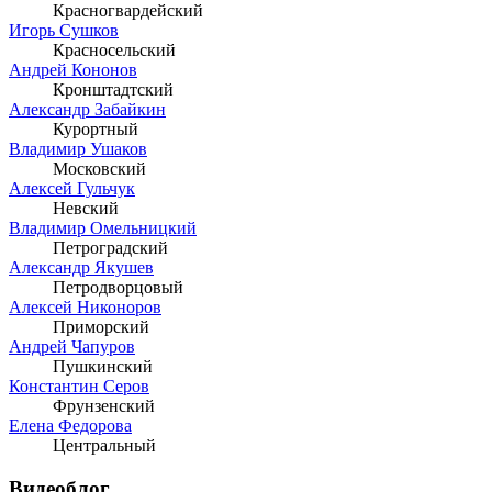
Красногвардейский
Игорь Сушков
Красносельский
Андрей Кононов
Кронштадтский
Александр Забайкин
Курортный
Владимир Ушаков
Московский
Алексей Гульчук
Невский
Владимир Омельницкий
Петроградский
Александр Якушев
Петродворцовый
Алексей Никоноров
Приморский
Андрей Чапуров
Пушкинский
Константин Серов
Фрунзенский
Елена Федорова
Центральный
Видеоблог