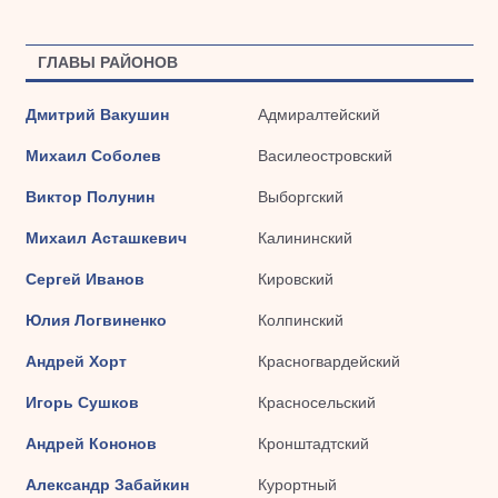
ГЛАВЫ РАЙОНОВ
Дмитрий Вакушин
Адмиралтейский
Михаил Соболев
Василеостровский
Виктор Полунин
Выборгский
Михаил Асташкевич
Калининский
Сергей Иванов
Кировский
Юлия Логвиненко
Колпинский
Андрей Хорт
Красногвардейский
Игорь Сушков
Красносельский
Андрей Кононов
Кронштадтский
Александр Забайкин
Курортный