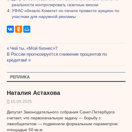
реальности контролировать газетные киоски
УФАС обязало Комитет по печати провести аукцион по
участкам для наружной рекламы
Предыдущая
Чей ты, «Мой бизнес»?
Навигация
Следующая
В России прогнозируется снижение процентов по
запись:
запись:
кредитам!
по
записям
РЕПЛИКА
Наталия Астахова
15.09.2025
Депутат Законодательного собрания Санкт-Петербурга
считает, что первоначальную задачу — борьбу с
лжеобщепитом — подменили формальным параметром:
площадью 50 кв.м.