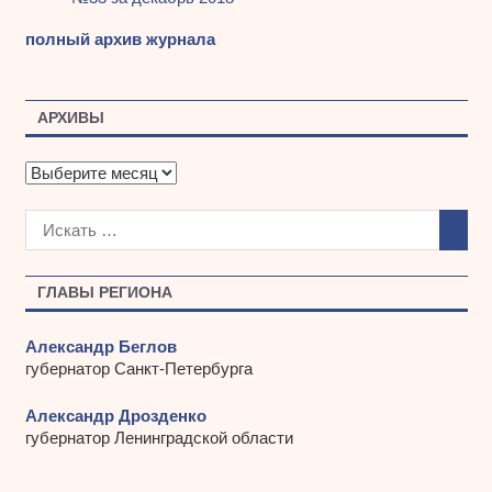
полный архив журнала
АРХИВЫ
А
р
х
и
в
ы
ГЛАВЫ РЕГИОНА
Александр Беглов
губернатор Санкт-Петербурга
Александр Дрозденко
губернатор Ленинградской области