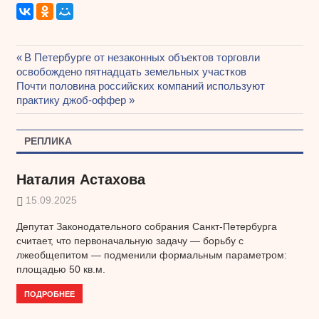
Предыдущая
В Петербурге от незаконных объектов торговли
Навигация
освобождено пятнадцать земельных участков
запись:
Следующая
Почти половина российских компаний используют
по
запись:
практику джоб-оффер
записям
РЕПЛИКА
Наталия Астахова
15.09.2025
Депутат Законодательного собрания Санкт-Петербурга
считает, что первоначальную задачу — борьбу с
лжеобщепитом — подменили формальным параметром:
площадью 50 кв.м.
ПОДРОБНЕЕ