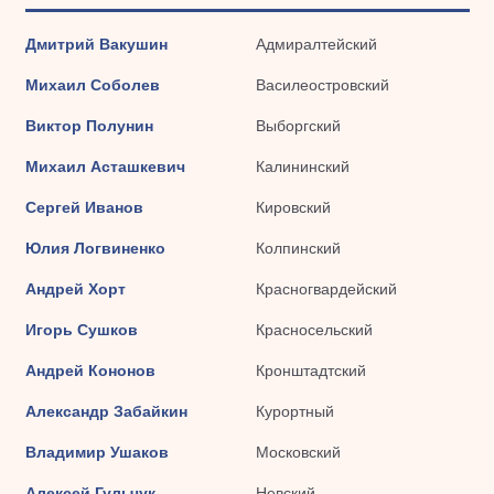
Дмитрий Вакушин
Адмиралтейский
Михаил Соболев
Василеостровский
Виктор Полунин
Выборгский
Михаил Асташкевич
Калининский
Сергей Иванов
Кировский
Юлия Логвиненко
Колпинский
Андрей Хорт
Красногвардейский
Игорь Сушков
Красносельский
Андрей Кононов
Кронштадтский
Александр Забайкин
Курортный
Владимир Ушаков
Московский
Алексей Гульчук
Невский