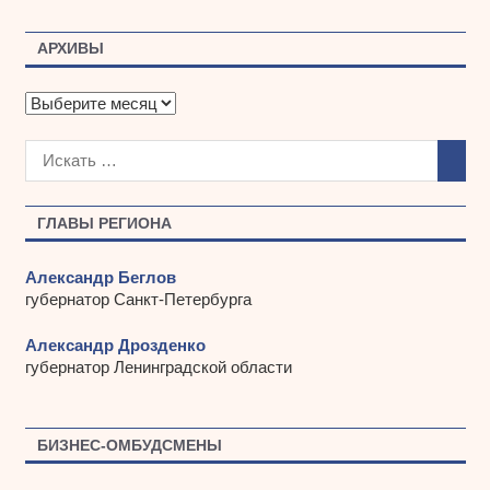
АРХИВЫ
А
р
х
и
в
ы
ГЛАВЫ РЕГИОНА
Александр Беглов
губернатор Санкт-Петербурга
Александр Дрозденко
губернатор Ленинградской области
БИЗНЕС-ОМБУДСМЕНЫ