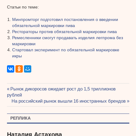
Статьи по теме:
Минпромторг подготовил постановления о введении
обязательной маркировки пива
Рестораторы против обязательной маркировки пива
Ремесленники смогут продавать изделия легпрома без
маркировки
Стартовал эксперимент по обязательной маркировке
икры
Предыдущая
Рынок дикоросов ожидает рост до 1,5 триллионов
Навигация
рублей
запись:
Следующая
На российский рынок вышли 16 иностранных брендов
по
запись:
записям
РЕПЛИКА
Наталия Астахова