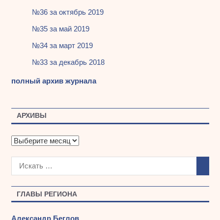
№36 за октябрь 2019
№35 за май 2019
№34 за март 2019
№33 за декабрь 2018
полный архив журнала
АРХИВЫ
А
р
х
и
в
ы
ГЛАВЫ РЕГИОНА
Александр Беглов