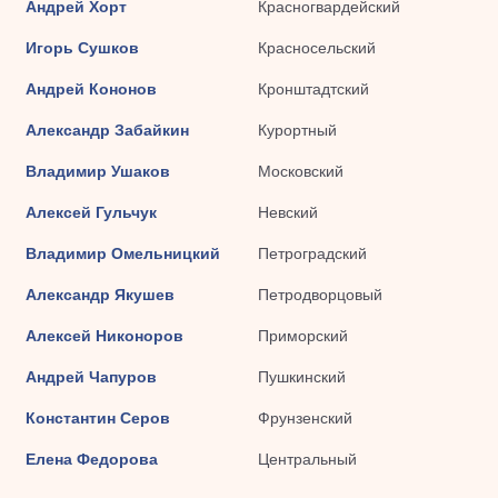
Андрей Хорт
Красногвардейский
Игорь Сушков
Красносельский
Андрей Кононов
Кронштадтский
Александр Забайкин
Курортный
Владимир Ушаков
Московский
Алексей Гульчук
Невский
Владимир Омельницкий
Петроградский
Александр Якушев
Петродворцовый
Алексей Никоноров
Приморский
Андрей Чапуров
Пушкинский
Константин Серов
Фрунзенский
Елена Федорова
Центральный