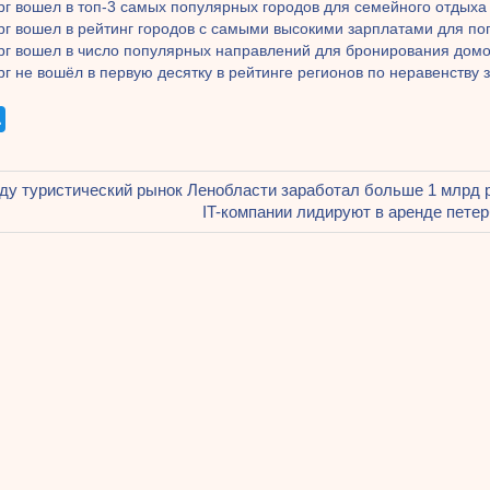
рг вошел в топ-3 самых популярных городов для семейного отдыха
рг вошел в рейтинг городов с самыми высокими зарплатами для по
рг вошел в число популярных направлений для бронирования домо
г не вошёл в первую десятку в рейтинге регионов по неравенству 
щая
оду туристический рынок Ленобласти заработал больше 1 млрд 
ация
Следующая
IT-компании лидируют в аренде пете
запись:
ям