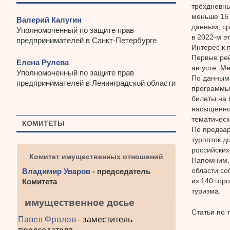
трёхдневны
меньше 15 
Валерий Калугин
данным, ср
Уполномоченный по защите прав
в 2022-м э
предпринимателей в Санкт-Петербурге
Интерес к 
Первые рей
Елена Рулева
августе. М
Уполномоченный по защите прав
По данным 
предпринимателей в Ленинградской области
программы 
билеты на 
насыщенной
тематическ
КОМИТЕТЫ
По предвар
турпоток д
российских
Комитет имущественных отношений
Напомним, 
области со
Владимир Уваров
- председатель
из 140 гор
Комитета
туризма.
имущественное досье
Статьи по 
Павел Фролов
- заместитель