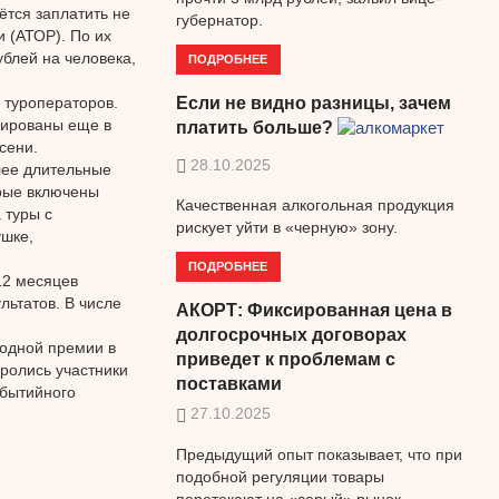
ётся заплатить не
губернатор.
 (АТОР). По их
ублей на человека,
ПОДРОБНЕЕ
 туроператоров.
Если не видно разницы, зачем
нированы еще в
платить больше?
сени.
28.10.2025
лее длительные
орые включены
Качественная алкогольная продукция
 туры с
рискует уйти в «черную» зону.
ушке,
ПОДРОБНЕЕ
12 месяцев
льтатов. В числе
АКОРТ: Фиксированная цена в
долгосрочных договорах
родной премии в
приведет к проблемам с
оролись участники
поставками
обытийного
27.10.2025
Предыдущий опыт показывает, что при
подобной регуляции товары
перетекают на «серый» рынок.