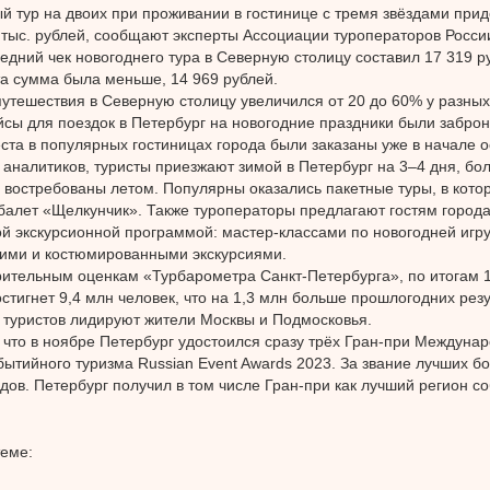
й тур на двоих при проживании в гостинице с тремя звёздами прид
тыс. рублей, сообщают эксперты Ассоциации туроператоров России
едний чек новогоднего тура в Северную столицу составил 17 319 р
та сумма была меньше, 14 969 рублей.
путешествия в Северную столицу увеличился от 20 до 60% у разных
сы для поездок в Петербург на новогодние праздники были забро
еста в популярных гостиницах города были заказаны уже в начале о
аналитиков, туристы приезжают зимой в Петербург на 3–4 дня, бо
востребованы летом. Популярны оказались пакетные туры, в кот
балет «Щелкунчик». Также туроператоры предлагают гостям города
 экскурсионной программой: мастер-классами по новогодней игр
ими и костюмированными экскурсиями.
ительным оценкам «Турбарометра Санкт-Петербурга», по итогам 
остигнет 9,4 млн человек, что на 1,3 млн больше прошлогодних резу
 туристов лидируют жители Москвы и Подмосковья.
что в ноябре Петербург удостоился сразу трёх Гран-при Междуна
бытийного туризма Russian Event Awards 2023. За звание лучших б
одов. Петербург получил в том числе Гран-при как лучший регион с
теме: