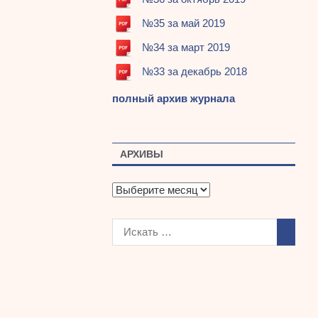
№35 за май 2019
№34 за март 2019
№33 за декабрь 2018
полный архив журнала
АРХИВЫ
А
р
х
и
в
ы