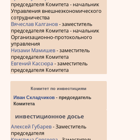
председателя Комитета - начальник
Управления внешнеэкономического
сотрудничества
Вячеслав Калганов
- заместитель
председателя Комитета - начальник
Организационно-протокольного
управления
Низами Мамишев
- заместитель
председателя Комитета
Евгений Кассюра
- заместитель
председателя Комитета
Комитет по инвестициям
Иван Складчиков
- председатель
Комитета
инвестиционное досье
Алексей Губарев
- Заместитель
председателя
Кристина Сергеева
- Заместитель