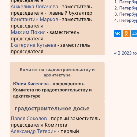
председателя
Петербу
Анжелика Логачева
- заместитель
Петербу
председателя - главный бухгалтер
Петербу
Константин Марков
- заместитель
Петербур
председателя
Максим Похил
- заместитель
председателя
Екатерина Кутыева
- заместитель
председателя
Предыду
В 2023 г
Навиг
запись:
по
Комитет по градостроительству и
архитектуре
запис
Юлия Киселева
- председатель
Комитета по градостроительству и
архитектуре
градостроительное досье
Павел Соколов
- первый заместитель
председателя Комитета
Александр Тетерин
- первый