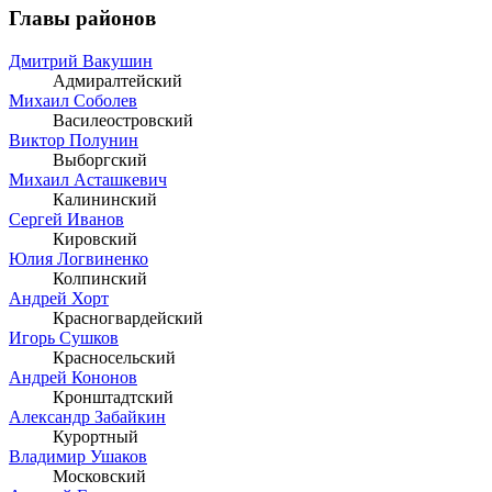
Главы районов
Дмитрий Вакушин
Адмиралтейский
Михаил Соболев
Василеостровский
Виктор Полунин
Выборгский
Михаил Асташкевич
Калининский
Сергей Иванов
Кировский
Юлия Логвиненко
Колпинский
Андрей Хорт
Красногвардейский
Игорь Сушков
Красносельский
Андрей Кононов
Кронштадтский
Александр Забайкин
Курортный
Владимир Ушаков
Московский