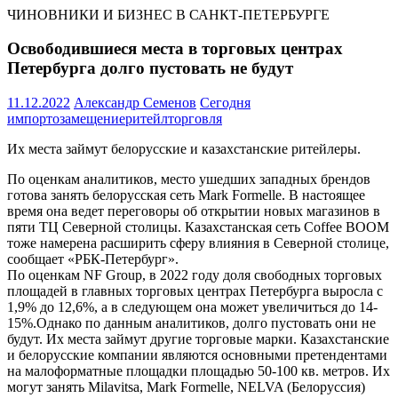
ЧИНОВНИКИ И БИЗНЕС В САНКТ-ПЕТЕРБУРГЕ
Освободившиеся места в торговых центрах
Петербурга долго пустовать не будут
11.12.2022
Александр Семенов
Сегодня
импортозамещение
ритейл
торговля
Их места займут белорусские и казахстанские ритейлеры.
По оценкам аналитиков, место ушедших западных брендов
готова занять белорусская сеть Mark Formelle. В настоящее
время она ведет переговоры об открытии новых магазинов в
пяти ТЦ Северной столицы. Казахстанская сеть Coffee BOOM
тоже намерена расширить сферу влияния в Северной столице,
сообщает «РБК-Петербург».
По оценкам NF Group, в 2022 году доля свободных торговых
площадей в главных торговых центрах Петербурга выросла с
1,9% до 12,6%, а в следующем она может увеличиться до 14-
15%.Однако по данным аналитиков, долго пустовать они не
будут. Их места займут другие торговые марки. Казахстанские
и белорусские компании являются основными претендентами
на малоформатные площадки площадью 50-100 кв. метров. Их
могут занять Milavitsa, Mark Formelle, NELVA (Белоруссия)