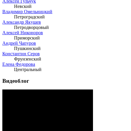
Алексей Гульчук
Невский
Владимир Омельницкий
Петроградский
Александр Якушев
Петродворцовый
Алексей Никоноров
Приморский
Андрей Чапуров
Пушкинский
Константин Серов
Фрунзенский
Елена Федорова
Центральный
Видеоблог