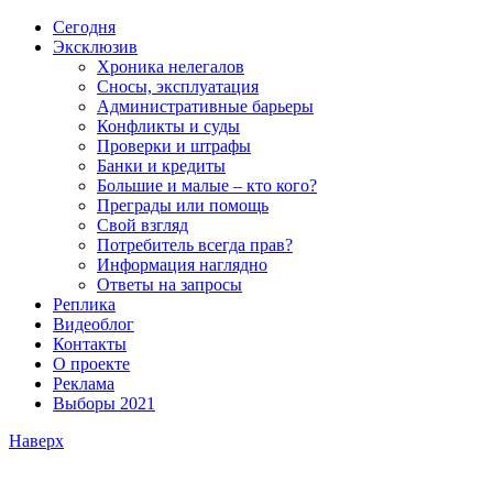
Сегодня
Эксклюзив
Хроника нелегалов
Сносы, эксплуатация
Административные барьеры
Конфликты и суды
Проверки и штрафы
Банки и кредиты
Большие и малые – кто кого?
Преграды или помощь
Свой взгляд
Потребитель всегда прав?
Информация наглядно
Ответы на запросы
Реплика
Видеоблог
Контакты
О проекте
Реклама
Выборы 2021
Наверх