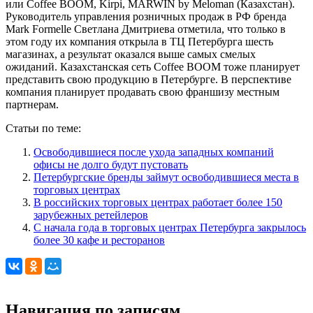
или Coffee BOOM, Kirpi, MARWIN by Meloman (Казахстан).
Руководитель управления розничных продаж в РФ бренда
Mark Formelle Светлана Дмитриева отметила, что только в
этом году их компания открыла в ТЦ Петербурга шесть
магазинах, а результат оказался выше самых смелых
ожиданий. Казахстанская сеть Coffee BOOM тоже планирует
представить свою продукцию в Петербурге. В перспективе
компания планирует продавать свою франшизу местным
партнерам.
Статьи по теме:
Освободившиеся после ухода западных компаний
офисы не долго будут пустовать
Петербургские бренды займут освободившиеся места в
торговых центрах
В российских торговых центрах работает более 150
зарубежных ретейлеров
С начала года в торговых центрах Петербурга закрылось
более 30 кафе и ресторанов
Навигация по записям