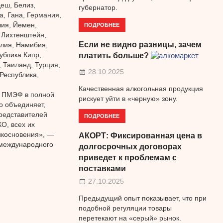
еш, Белиз,
губернатор.
а, Гана, Германия,
лия, Йемен,
ПОДРОБНЕЕ
, Лихтенштейн,
Если не видно разницы, зачем
олия, Намибия,
ублика Кипр,
платить больше?
 Таиланд, Турция,
28.10.2025
Республика,
Качественная алкогольная продукция
, ПМЭФ в полной
рискует уйти в «черную» зону.
о объединяет,
представителей
ПОДРОБНЕЕ
О, всех их
рикосновения», —
АКОРТ: Фиксированная цена в
 международного
долгосрочных договорах
приведет к проблемам с
поставками
27.10.2025
Предыдущий опыт показывает, что при
подобной регуляции товары
перетекают на «серый» рынок.