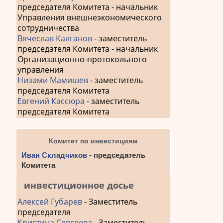
председателя Комитета - начальник
Управления внешнеэкономического
сотрудничества
Вячеслав Калганов
- заместитель
председателя Комитета - начальник
Организационно-протокольного
управления
Низами Мамишев
- заместитель
председателя Комитета
Евгений Кассюра
- заместитель
председателя Комитета
Комитет по инвестициям
Иван Складчиков
- председатель
Комитета
инвестиционное досье
Алексей Губарев
- Заместитель
председателя
Кристина Сергеева
- Заместитель