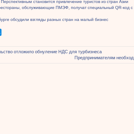
 Перспективным становится привлечение туристов из стран Азии
рестораны, обслуживающие ПМЭФ, получат специальный QR-код с
бурге обсудили взгляды разных стран на малый бизнес
щая
ьство отложило обнуление НДС для турбизнеса
ация
Следующая
Предпринимателям необход
запись:
ям