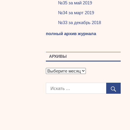
№35 за май 2019
№34 за март 2019
№33 за декабрь 2018
полный архив журнала
АРХИВЫ
А
р
х
и
в
ы