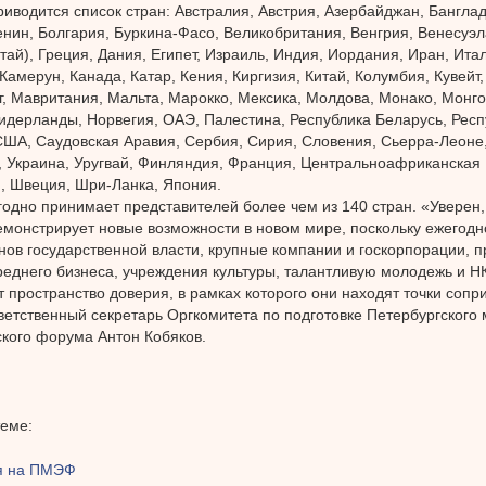
риводится список стран: Австралия, Австрия, Азербайджан, Банглад
енин, Болгария, Буркина-Фасо, Великобритания, Венгрия, Венесуэл
итай), Греция, Дания, Египет, Израиль, Индия, Иордания, Иран, Ита
 Камерун, Канада, Катар, Кения, Киргизия, Китай, Колумбия, Кувейт
, Мавритания, Мальта, Марокко, Мексика, Молдова, Монако, Монг
идерланды, Норвегия, ОАЭ, Палестина, Республика Беларусь, Респ
ША, Саудовская Аравия, Сербия, Сирия, Словения, Сьерра-Леоне,
, Украина, Уругвай, Финляндия, Франция, Центральноафриканская 
 Швеция, Шри-Ланка, Япония.
дно принимает представителей более чем из 140 стран. «Уверен
монстрирует новые возможности в новом мире, поскольку ежегодн
нов государственной власти, крупные компании и госкорпорации, 
реднего бизнеса, учреждения культуры, талантливую молодежь и НК
 пространство доверия, в рамках которого они находят точки соп
ветственный секретарь Оргкомитета по подготовке Петербургского
кого форума Антон Кобяков.
теме:
ся на ПМЭФ