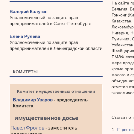
На сайте п
Бельгия, Б
Валерий Калугин
Гонконг (К
Уполномоченный по защите прав
Казахстан,
предпринимателей в Санкт-Петербурге
Люксембург
Нигерия, Н
Елена Рулева
Румыния, С
Уполномоченный по защите прав
Узбекистан
предпринимателей в Ленинградской области
Швейцария,
ПМЭФ ежего
мере проде
кроме орга
КОМИТЕТЫ
малого и с
объединяет
отметил от
Комитет имущественных отношений
экономичес
Владимир Уваров
- председатель
Комитета
имущественное досье
Статьи по 
Павел Фролов
- заместитель
IT рвет