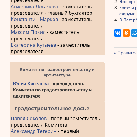
председателя
Эксперт:
Анжелика Логачева
- заместитель
Кафе и 
председателя - главный бухгалтер
форума
Константин Марков
- заместитель
В Петер
председателя
Максим Похил
- заместитель
председателя
Екатерина Кутыева
- заместитель
председателя
Предыду
Правител
Навиг
запись:
по
Комитет по градостроительству и
архитектуре
запис
Юлия Киселева
- председатель
Комитета по градостроительству и
архитектуре
градостроительное досье
Павел Соколов
- первый заместитель
председателя Комитета
Александр Тетерин
- первый