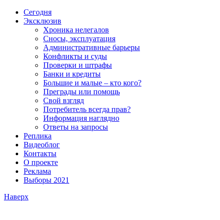
Сегодня
Эксклюзив
Хроника нелегалов
Сносы, эксплуатация
Административные барьеры
Конфликты и суды
Проверки и штрафы
Банки и кредиты
Большие и малые – кто кого?
Преграды или помощь
Свой взгляд
Потребитель всегда прав?
Информация наглядно
Ответы на запросы
Реплика
Видеоблог
Контакты
О проекте
Реклама
Выборы 2021
Наверх