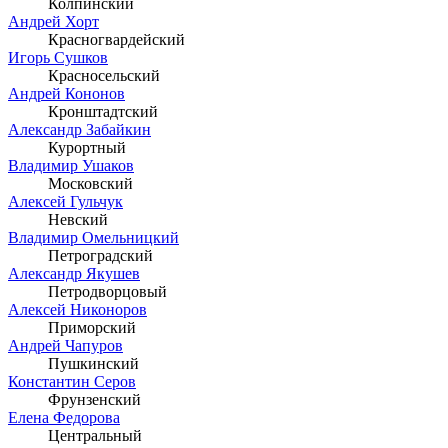
Колпинский
Андрей Хорт
Красногвардейский
Игорь Сушков
Красносельский
Андрей Кононов
Кронштадтский
Александр Забайкин
Курортный
Владимир Ушаков
Московский
Алексей Гульчук
Невский
Владимир Омельницкий
Петроградский
Александр Якушев
Петродворцовый
Алексей Никоноров
Приморский
Андрей Чапуров
Пушкинский
Константин Серов
Фрунзенский
Елена Федорова
Центральный