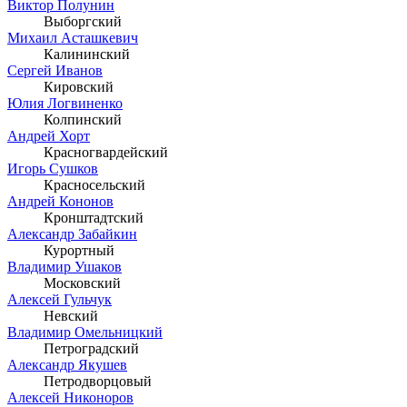
Виктор Полунин
Выборгский
Михаил Асташкевич
Калининский
Сергей Иванов
Кировский
Юлия Логвиненко
Колпинский
Андрей Хорт
Красногвардейский
Игорь Сушков
Красносельский
Андрей Кононов
Кронштадтский
Александр Забайкин
Курортный
Владимир Ушаков
Московский
Алексей Гульчук
Невский
Владимир Омельницкий
Петроградский
Александр Якушев
Петродворцовый
Алексей Никоноров