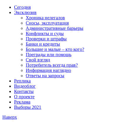
Сегодня
Эксклюзив
Хроника нелегалов
Сносы, эксплуатация
Административные барьеры
Конфликты и суды
Проверки и штрафы
Банки и кредиты
Большие и малые – кто кого?
Преграды или помощь
Свой взгляд
Потребитель всегда прав?
Информация наглядно
Ответы на запросы
Реплика
Видеоблог
Контакты
О проекте
Реклама
Выборы 2021
Наверх