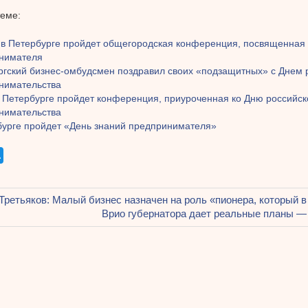
теме:
 в Петербурге пройдет общегородская конференция, посвященная
нимателя
ргский бизнес-омбудсмен поздравил своих «подзащитных» с Днем 
нимательства
в Петербурге пройдет конференция, приуроченная ко Дню российск
нимательства
бурге пройдет «День знаний предпринимателя»
щая
Третьяков: Малый бизнес назначен на роль «пионера, который в 
ация
Следующая
Врио губернатора дает реальные планы —
запись:
ям