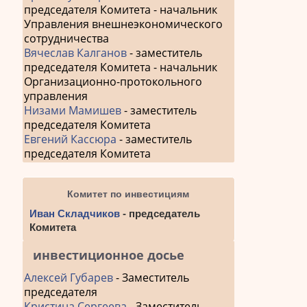
председателя Комитета - начальник
Управления внешнеэкономического
сотрудничества
Вячеслав Калганов
- заместитель
председателя Комитета - начальник
Организационно-протокольного
управления
Низами Мамишев
- заместитель
председателя Комитета
Евгений Кассюра
- заместитель
председателя Комитета
Комитет по инвестициям
Иван Складчиков
- председатель
Комитета
инвестиционное досье
Алексей Губарев
- Заместитель
председателя
Кристина Сергеева
- Заместитель