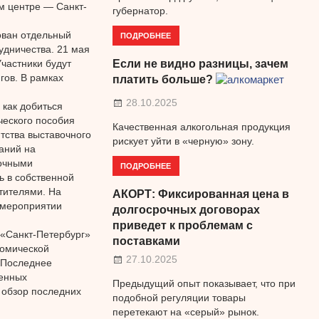
м центре — Санкт-
губернатор.
ован отдельный
ПОДРОБНЕЕ
удничества. 21 мая
частники будут
Если не видно разницы, зачем
гов. В рамках
платить больше?
28.10.2025
как добиться
ческого пособия
Качественная алкогольная продукция
тства выставочного
рискует уйти в «черную» зону.
аний на
вочными
ПОДРОБНЕЕ
ь в собственной
тителями. На
АКОРТ: Фиксированная цена в
в мероприятии
долгосрочных договорах
приведет к проблемам с
 «Санкт-Петербург»
поставками
номической
27.10.2025
 Последнее
венных
Предыдущий опыт показывает, что при
 обзор последних
подобной регуляции товары
перетекают на «серый» рынок.