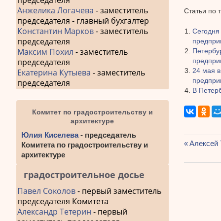
председателя
Анжелика Логачева
- заместитель
Статьи по 
председателя - главный бухгалтер
Константин Марков
- заместитель
Сегодня
председателя
предпри
Максим Похил
- заместитель
Петербу
предпри
председателя
24 мая 
Екатерина Кутыева
- заместитель
предпри
председателя
В Петер
Комитет по градостроительству и
архитектуре
Юлия Киселева
- председатель
Предыду
Алексей 
Комитета по градостроительству и
Навиг
запись:
архитектуре
по
градостроительное досье
запис
Павел Соколов
- первый заместитель
председателя Комитета
Александр Тетерин
- первый