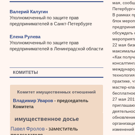
мая, сообщ
Петербург
Валерий Калугин
В рамках п
Уполномоченный по защите прав
блок мероп
предпринимателей в Санкт-Петербурге
предприним
обсуждать 
Елена Рулева
мероприяти
Уполномоченный по защите прав
22 мая биз
предпринимателей в Ленинградской области
максимальн
«Как получ
консалтинг
междунаро
КОМИТЕТЫ
технология
практике, 
мастер-кла
Комитет имущественных отношений
бесплатное
27 мая 201
Владимир Уваров
- председатель
приглашаю
Комитета
деятельнос
обновление
имущественное досье
организаци
Павел Фролов
- заместитель
изменений 