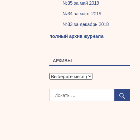
№35 за май 2019
№34 за март 2019
№33 за декабрь 2018
полный архив журнала
АРХИВЫ
А
р
х
и
в
ы