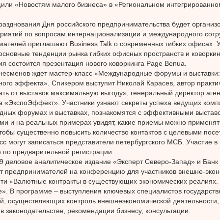
или «Новостям малого бизнеса» в «Региональном интегрированно
»
разднования Дня российского предпринимательства будет организ
риятий по вопросам интернационализации и международного сотр
ателей приглашают Business Talk о современных гибких офисах. У
основные тенденции рынка гибких офисных пространств и коворкин
я состоится презентация нового коворкинга Page Benua.
несменов ждет мастер-класс «Международные форумы и выставки: 
ого эффекта». Спикером выступит Николай Карасев, автор практи
ать от выставок максимальную выгоду», генеральный директор аген
а «ЭкспоЭффект». Участники узнают секреты успеха ведущих комп
дных форумах и выставках, познакомятся с эффективными выста
ми и на реальных примерах увидят, какие приемы можно применят
чтобы существенно повысить количество контактов с целевыми посе
сс могут записаться представители петербургского МСБ. Участие 
 по предварительной регистрации.
9 деловое аналитическое издание «Эксперт Северо-Запад» и Банк
т предпринимателей на конференцию для участников внешне-эко
ти «Валютные контракты в существующих экономических реалиях.
». В программе – выступления ключевых специалистов государст
й, осуществляющих контроль внешнеэкономической деятельности,
в законодательстве, рекомендации бизнесу, консультации.