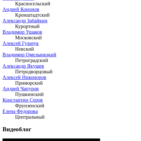
Красносельский
Андрей Кононов
Кронштадтский
Александр Забайкин
Курортный
Владимир Ушаков
Московский
Алексей Гульчук
Невский
Владимир Омельницкий
Петроградский
Александр Якушев
Петродворцовый
Алексей Никоноров
Приморский
Андрей Чапуров
Пушкинский
Константин Серов
Фрунзенский
Елена Федорова
Центральный
Видеоблог