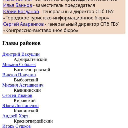
Илья Баннов
- заместитель председателя
Юрий Богданов
- генеральный директор СПб ГБУ
«Городское туристско-информационное бюро»
Сергей Азаренков
- генеральный директор СПб ГБУ
«Конгрессно-выставочное бюро»
Главы районов
Дмитрий Вакушин
Адмиралтейский
Михаил Соболев
Василеостровский
Виктор Полунин
Выборгский
Михаил Асташкевич
Калининский
Сергей Иванов
Кировский
Юлия Логвиненко
Колпинский
Андрей Хорт
Красногвардейский
Игорь Сушков