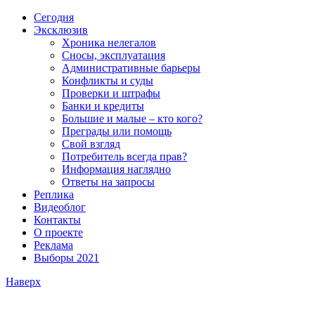
Сегодня
Эксклюзив
Хроника нелегалов
Сносы, эксплуатация
Административные барьеры
Конфликты и суды
Проверки и штрафы
Банки и кредиты
Большие и малые – кто кого?
Преграды или помощь
Свой взгляд
Потребитель всегда прав?
Информация наглядно
Ответы на запросы
Реплика
Видеоблог
Контакты
О проекте
Реклама
Выборы 2021
Наверх