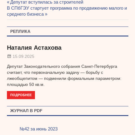
Предыдущая
Депутат вступилась за строителей
Навигация
Следующая
В СПбГЭУ стартует программа по продвижению малого и
запись:
запись:
среднего бизнеса
по
записям
РЕПЛИКА
Наталия Астахова
15.09.2025
Депутат Законодательного собрания Санкт-Петербурга
считает, что первоначальную задачу — борьбу с
лжеобщепитом — подменили формальным параметром:
площадью 50 кв.м.
ПОДРОБНЕЕ
ЖУРНАЛ В PDF
№42 за июнь 2023