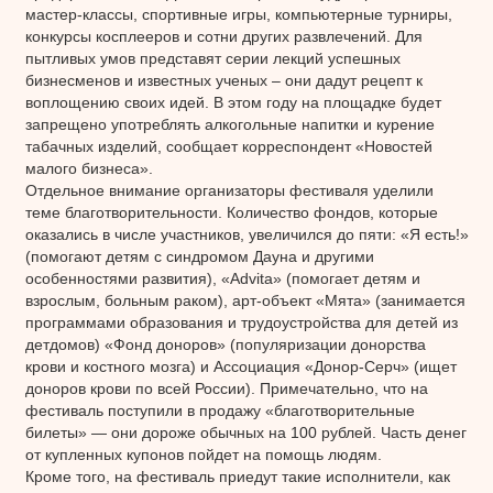
мастер-классы, спортивные игры, компьютерные турниры,
конкурсы косплееров и сотни других развлечений. Для
пытливых умов представят серии лекций успешных
бизнесменов и известных ученых – они дадут рецепт к
воплощению своих идей. В этом году на площадке будет
запрещено употреблять алкогольные напитки и курение
табачных изделий, сообщает корреспондент «Новостей
малого бизнеса».
Отдельное внимание организаторы фестиваля уделили
теме благотворительности. Количество фондов, которые
оказались в числе участников, увеличился до пяти: «Я есть!»
(помогают детям с синдромом Дауна и другими
особенностями развития), «Advita» (помогает детям и
взрослым, больным раком), арт-объект «Мята» (занимается
программами образования и трудоустройства для детей из
детдомов) «Фонд доноров» (популяризации донорства
крови и костного мозга) и Ассоциация «Донор-Серч» (ищет
доноров крови по всей России). Примечательно, что на
фестиваль поступили в продажу «благотворительные
билеты» — они дороже обычных на 100 рублей. Часть денег
от купленных купонов пойдет на помощь людям.
Кроме того, на фестиваль приедут такие исполнители, как