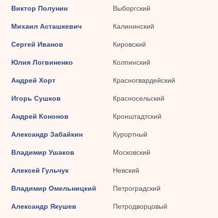
Виктор Полунин
Выборгский
Михаил Асташкевич
Калининский
Сергей Иванов
Кировский
Юлия Логвиненко
Колпинский
Андрей Хорт
Красногвардейский
Игорь Сушков
Красносельский
Андрей Кононов
Кронштадтский
Александр Забайкин
Курортный
Владимир Ушаков
Московский
Алексей Гульчук
Невский
Владимир Омельницкий
Петроградский
Александр Якушев
Петродворцовый