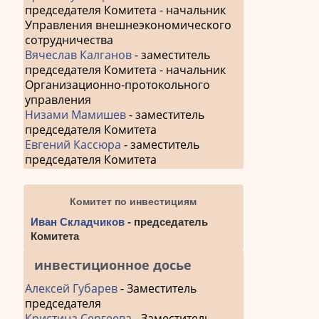
председателя Комитета - начальник
Управления внешнеэкономического
сотрудничества
Вячеслав Калганов
- заместитель
председателя Комитета - начальник
Организационно-протокольного
управления
Низами Мамишев
- заместитель
председателя Комитета
Евгений Кассюра
- заместитель
председателя Комитета
Комитет по инвестициям
Иван Складчиков
- председатель
Комитета
инвестиционное досье
Алексей Губарев
- Заместитель
председателя
Кристина Сергеева
- Заместитель