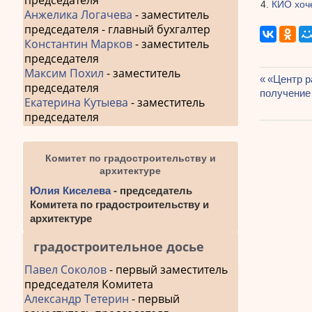
председателя
КИО хоч
Анжелика Логачева
- заместитель
председателя - главный бухгалтер
Константин Марков
- заместитель
председателя
Максим Похил
- заместитель
Предыду
«Центр р
председателя
Навиг
получение
запись:
Екатерина Кутыева
- заместитель
по
председателя
запис
Комитет по градостроительству и
архитектуре
Юлия Киселева
- председатель
Комитета по градостроительству и
архитектуре
градостроительное досье
Павел Соколов
- первый заместитель
председателя Комитета
Александр Тетерин
- первый