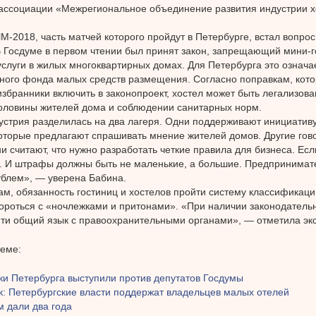
ассоциации «Межрегиональное объединение развития индустрии х
М-2018, часть матчей которого пройдут в Петербурге, встал вопро
В Госдуме в первом чтении был принят закон, запрещающий мини-
услуги в жилых многоквартирных домах. Для Петербурга это означа
ного фонда малых средств размещения. Согласно поправкам, кот
збранники включить в законопроект, хостел может быть легализова
оловины жителей дома и соблюдении санитарных норм.
стрия разделилась на два лагеря. Одни поддерживают инициативу
оторые предлагают спрашивать мнение жителей домов. Другие гово
ни считают, что нужно разработать четкие правила для бизнеса. Ес
 И штрафы должны быть не маленькие, а большие. Предпринимате
ублем», — уверена Бабина.
ам, обязанность гостиниц и хостелов пройти систему классификаци
ороться с «ночлежками и притонами». «При наличии законодатель
ти общий язык с правоохранительными органами», — отметила экс
теме:
ки Петербурга выступили против депутатов Госдумы
к: Петербургские власти поддержат владельцев малых отелей
м дали два года