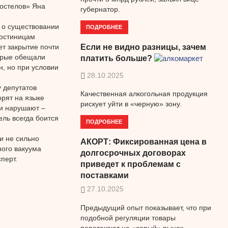
остелов» Яна
губернатор.
с о существовании
ПОДРОБНЕЕ
гостиницам
ет закрытие почти
Если не видно разницы, зачем
орые обещали
платить больше?
н, но при условии
28.10.2025
 депутатов
Качественная алкогольная продукция
рят на языке
рискует уйти в «черную» зону.
ли нарушают –
ль всегда боится
ПОДРОБНЕЕ
и не сильно
АКОРТ: Фиксированная цена в
ного вакуума
долгосрочных договорах
перт.
приведет к проблемам с
поставками
27.10.2025
Предыдущий опыт показывает, что при
подобной регуляции товары
перетекают на «серый» рынок.