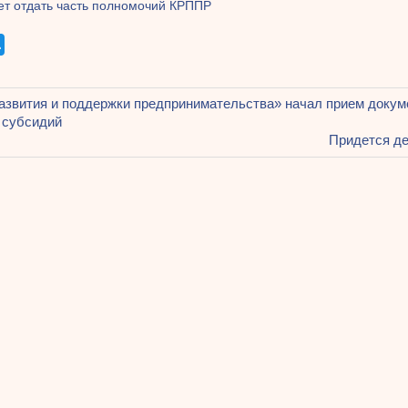
ет отдать часть полномочий КРППР
щая
азвития и поддержки предпринимательства» начал прием докум
ация
 субсидий
Следующая
Придется де
запись:
ям