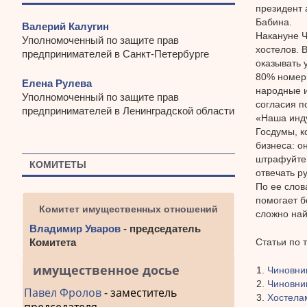
президент 
Бабина.
Валерий Калугин
Накануне Ч
Уполномоченный по защите прав
хостелов. 
предпринимателей в Санкт-Петербурге
оказывать 
80% номер
Елена Рулева
народные и
Уполномоченный по защите прав
согласия п
предпринимателей в Ленинградской области
«Наша инду
Госдумы, к
бизнеса: о
штрафуйте.
КОМИТЕТЫ
отвечать р
По ее слов
помогает б
Комитет имущественных отношений
сложно най
Владимир Уваров
- председатель
Статьи по 
Комитета
имущественное досье
Чиновни
Чиновни
Павел Фролов
- заместитель
Хостела