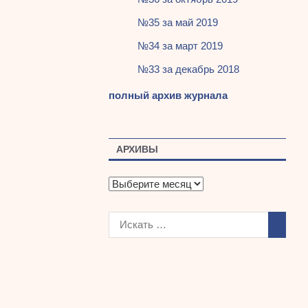
№35 за май 2019
№34 за март 2019
№33 за декабрь 2018
полный архив журнала
АРХИВЫ
А
р
х
и
в
ы