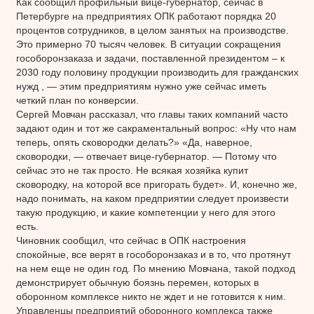
Как сообщил профильный вице-губернатор, сейчас в
Петербурге на предприятиях ОПК работают порядка 20
процентов сотрудников, в целом занятых на производстве.
Это примерно 70 тысяч человек. В ситуации сокращения
гособоронзаказа и задачи, поставленной президентом – к
2030 году половину продукции производить для гражданских
нужд , — этим предприятиям нужно уже сейчас иметь
четкий план по конверсии.
Сергей Мовчан рассказал, что главы таких компаний часто
задают один и тот же сакраментальный вопрос: «Ну что нам
теперь, опять сковородки делать?» «Да, наверное,
сковородки, — отвечает вице-губернатор. — Потому что
сейчас это не так просто. Не всякая хозяйка купит
сковородку, на которой все пригорать будет». И, конечно же,
надо понимать, на каком предприятии следует произвести
такую продукцию, и какие компетенции у него для этого
есть.
Чиновник сообщил, что сейчас в ОПК настроения
спокойные, все верят в гособоронзаказ и в то, что протянут
на нем еще не один год. По мнению Мовчана, такой подход
демонстрирует обычную боязнь перемен, которых в
оборонном комплексе никто не ждет и не готовится к ним.
Управленцы предприятий оборонного комплекса также