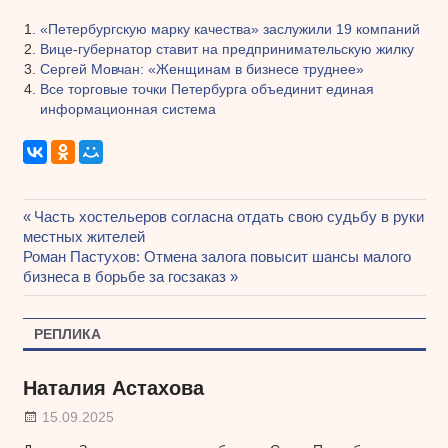
«Петербургскую марку качества» заслужили 19 компаний
Вице-губернатор ставит на предпринимательскую жилку
Сергей Мовчан: «Женщинам в бизнесе труднее»
Все торговые точки Петербурга объединит единая
информационная система
Предыдущая
Часть хостельеров согласна отдать свою судьбу в руки
Навигация
местных жителей
запись:
Следующая
Роман Пастухов: Отмена залога повысит шансы малого
по
запись:
бизнеса в борьбе за госзаказ
записям
РЕПЛИКА
Наталия Астахова
15.09.2025