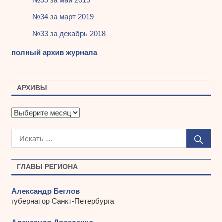
№34 за март 2019
№33 за декабрь 2018
полный архив журнала
АРХИВЫ
А
р
х
и
в
ы
ГЛАВЫ РЕГИОНА
Александр Беглов
губернатор Санкт-Петербурга