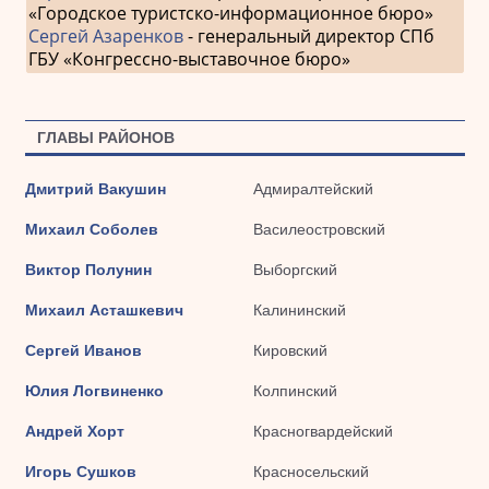
«Городское туристско-информационное бюро»
Сергей Азаренков
- генеральный директор СПб
ГБУ «Конгрессно-выставочное бюро»
ГЛАВЫ РАЙОНОВ
Дмитрий Вакушин
Адмиралтейский
Михаил Соболев
Василеостровский
Виктор Полунин
Выборгский
Михаил Асташкевич
Калининский
Сергей Иванов
Кировский
Юлия Логвиненко
Колпинский
Андрей Хорт
Красногвардейский
Игорь Сушков
Красносельский