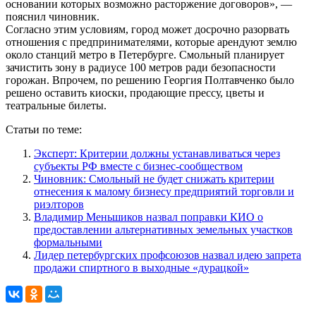
основании которых возможно расторжение договоров», —
пояснил чиновник.
Согласно этим условиям, город может досрочно разорвать
отношения с предпринимателями, которые арендуют землю
около станций метро в Петербурге. Смольный планирует
зачистить зону в радиусе 100 метров ради безопасности
горожан. Впрочем, по решению Георгия Полтавченко было
решено оставить киоски, продающие прессу, цветы и
театральные билеты.
Статьи по теме:
Эксперт: Критерии должны устанавливаться через
субъекты РФ вместе с бизнес-сообществом
Чиновник: Смольный не будет снижать критерии
отнесения к малому бизнесу предприятий торговли и
риэлторов
Владимир Меньшиков назвал поправки КИО о
предоставлении альтернативных земельных участков
формальными
Лидер петербургских профсоюзов назвал идею запрета
продажи спиртного в выходные «дурацкой»