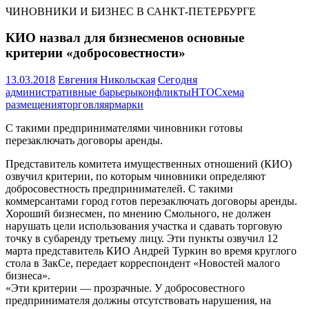
ЧИНОВНИКИ И БИЗНЕС В САНКТ-ПЕТЕРБУРГЕ
КИО назвал для бизнесменов основные
критерии «добросовестности»
13.03.2018
Евгения Никольская
Сегодня
административные барьеры
конфликты
НТО
Схема
размещения
торговля
ярмарки
С такими предпринимателями чиновники готовы
перезаключать договоры аренды.
Представитель комитета имущественных отношений (КИО)
озвучил критерии, по которым чиновники определяют
добросовестность предпринимателей. С такими
коммерсантами город готов перезаключать договоры аренды.
Хороший бизнесмен, по мнению Смольного, не должен
нарушать цели использования участка и сдавать торговую
точку в субаренду третьему лицу. Эти пункты озвучил 12
марта представитель КИО Андрей Туркин во время круглого
стола в ЗакСе, передает корреспондент «Новостей малого
бизнеса».
«Эти критерии — прозрачные. У добросовестного
предпринимателя должны отсутствовать нарушения, на