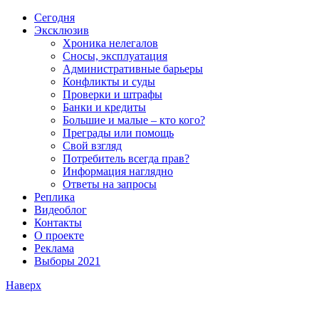
Сегодня
Эксклюзив
Хроника нелегалов
Сносы, эксплуатация
Административные барьеры
Конфликты и суды
Проверки и штрафы
Банки и кредиты
Большие и малые – кто кого?
Преграды или помощь
Свой взгляд
Потребитель всегда прав?
Информация наглядно
Ответы на запросы
Реплика
Видеоблог
Контакты
О проекте
Реклама
Выборы 2021
Наверх