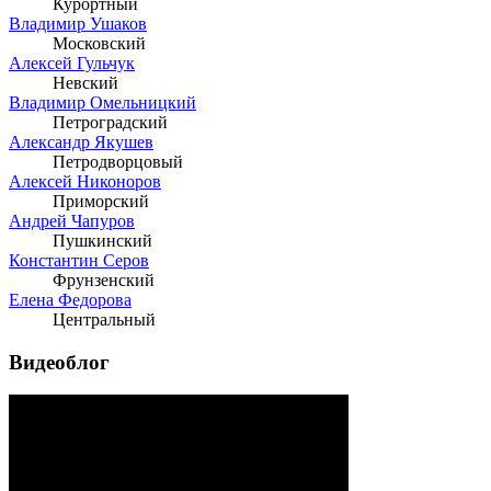
Курортный
Владимир Ушаков
Московский
Алексей Гульчук
Невский
Владимир Омельницкий
Петроградский
Александр Якушев
Петродворцовый
Алексей Никоноров
Приморский
Андрей Чапуров
Пушкинский
Константин Серов
Фрунзенский
Елена Федорова
Центральный
Видеоблог