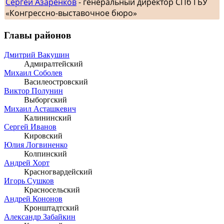
Сергей Азаренков
- генеральный директор СПб ГБУ
«Конгрессно-выставочное бюро»
Главы районов
Дмитрий Вакушин
Адмиралтейский
Михаил Соболев
Василеостровский
Виктор Полунин
Выборгский
Михаил Асташкевич
Калининский
Сергей Иванов
Кировский
Юлия Логвиненко
Колпинский
Андрей Хорт
Красногвардейский
Игорь Сушков
Красносельский
Андрей Кононов
Кронштадтский
Александр Забайкин