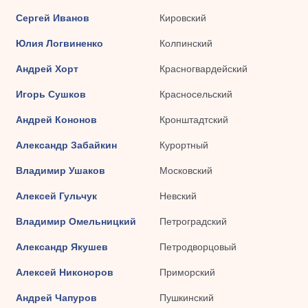
Сергей Иванов
Кировский
Юлия Логвиненко
Колпинский
Андрей Хорт
Красногвардейский
Игорь Сушков
Красносельский
Андрей Кононов
Кронштадтский
Александр Забайкин
Курортный
Владимир Ушаков
Московский
Алексей Гульчук
Невский
Владимир Омельницкий
Петроградский
Александр Якушев
Петродворцовый
Алексей Никоноров
Приморский
Андрей Чапуров
Пушкинский