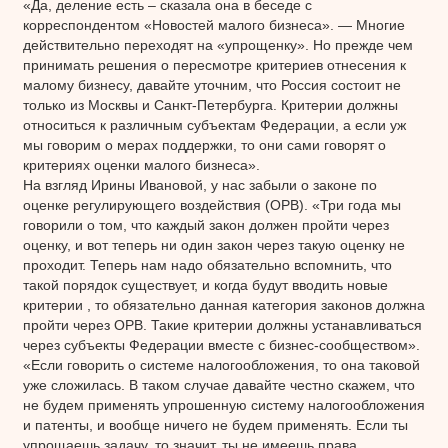
«Да, деление есть – сказала она в беседе с
корреспондентом «Новостей малого бизнеса». — Многие
действительно переходят на «упрощенку». Но прежде чем
принимать решения о пересмотре критериев отнесения к
малому бизнесу, давайте уточним, что Россия состоит не
только из Москвы и Санкт-Петербурга. Критерии должны
относиться к различным субъектам Федерации, а если уж
мы говорим о мерах поддержки, то они сами говорят о
критериях оценки малого бизнеса».
На взгляд Ирины Ивановой, у нас забыли о законе по
оценке регулирующего воздействия (ОРВ). «Три года мы
говорили о том, что каждый закон должен пройти через
оценку, и вот теперь ни один закон через такую оценку не
проходит. Теперь нам надо обязательно вспомнить, что
такой порядок существует, и когда будут вводить новые
критерии , то обязательно данная категория законов должна
пройти через ОРВ. Такие критерии должны устанавливаться
через субъекты Федерации вместе с бизнес-сообществом».
«Если говорить о системе налогообложения, то она таковой
уже сложилась. В таком случае давайте честно скажем, что
не будем применять упрошенную систему налогообложения
и патенты, и вообще ничего не будем применять. Если ты
упрощаешь задачу, то значит, ты не имеешь права