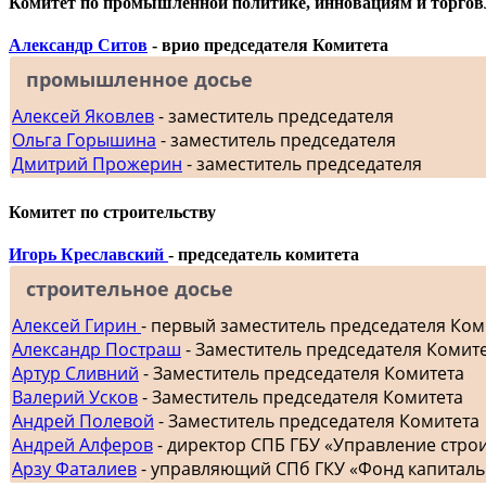
Комитет по промышленной политике, инновациям и торгов
Александр Ситов
- врио председателя Комитета
промышленное досье
Алексей Яковлев
- заместитель председателя
Ольга Горышина
- заместитель председателя
Дмитрий Прожерин
- заместитель председателя
Комитет по строительству
Игорь Креславский
- председатель комитета
строительное досье
Алексей Гирин
- первый заместитель председателя Ком
Александр Постраш
- Заместитель председателя Комит
Артур Сливний
- Заместитель председателя Комитета
Валерий Усков
- Заместитель председателя Комитета
Андрей Полевой
- Заместитель председателя Комитета
Андрей Алферов
- директор СПБ ГБУ «Управление стр
Арзу Фаталиев
- управляющий СПб ГКУ «Фонд капиталь