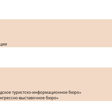
кции
одское туристско-информационное бюро»
онгрессно-выставочное бюро»