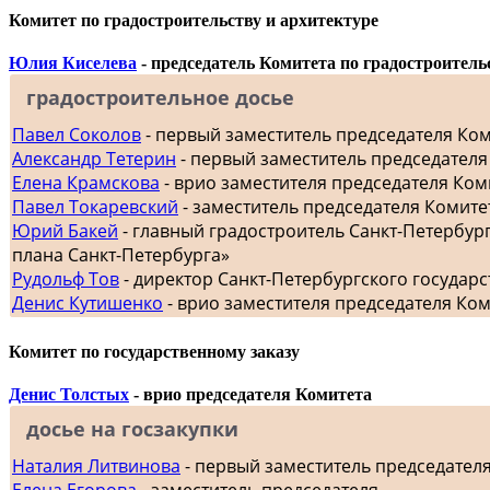
Комитет по градостроительству и архитектуре
Юлия Киселева
- председатель Комитета по градостроитель
градостроительное досье
Павел Соколов
- первый заместитель председателя Ко
Александр Тетерин
- первый заместитель председателя
Елена Крамскова
- врио заместителя председателя Ком
Павел Токаревский
- заместитель председателя Комите
Юрий Бакей
- главный градостроитель Санкт-Петербур
плана Санкт-Петербурга»
Рудольф Тов
- директор Санкт-Петербургского госуда
Денис Кутишенко
- врио заместителя председателя Ко
Комитет по государственному заказу
Денис Толстых
- врио председателя Комитета
досье на госзакупки
Наталия Литвинова
- первый заместитель председател
Елена Егорова
- заместитель председателя