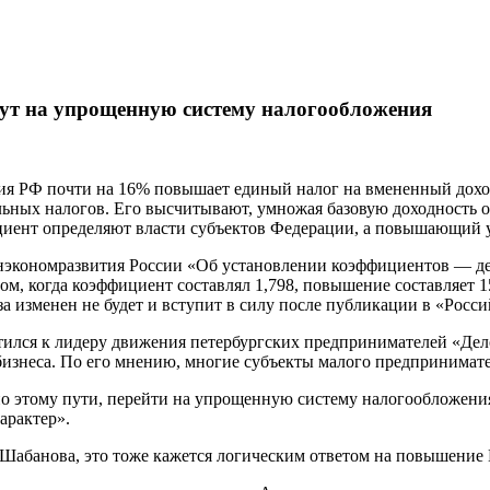
дут на упрощенную систему налогообложения
я РФ почти на 16% повышает единый налог на вмененный доход
ьных налогов. Его высчитывают, умножая базовую доходность о
иент определяют власти субъектов Федерации, а повышающий 
экономразвития России «Об установлении коэффициентов — дефл
м, когда коэффициент составлял 1,798, повышение составляет 
изменен не будет и вступит в силу после публикации в «Российс
ратился к лидеру движения петербургских предпринимателей «Д
бизнеса. По его мнению, многие субъекты малого предпринимат
 этому пути, перейти на упрощенную систему налогообложения, 
арактер».
ея Шабанова, это тоже кажется логическим ответом на повышен