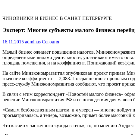
ЧИНОВНИКИ И БИЗНЕС В САНКТ-ПЕТЕРБУРГЕ
Эксперт: Многие субъекты малого бизнеса перей
16.11.2015
adminas
Сегодня
Малый бизнес ожидает повышение налогов. Минэкономразвити
определенными видами деятельности, уплачивают вместо остал
площадь помещения, и на коэффициент. Понижающий коэффиц
На сайте Минэкономразвития опубликован проект приказа Мин
значение коэффициента — 2,083. По сравнению с прошлым годо
пресс-службу Минэкономразвития сообщают, что проект приказа 
В связи с этим корреспондент «Новостей малого бизнеса» об
решение Минэкономразвития РФ и ее последствия для малого 
«Самым безболезненным шагом, и я уверен — многие пойдут по
просматривалась, а теперь, возможно, примет более массовый х
Что касается частичного «ухода в тень», то, по мнению Андр