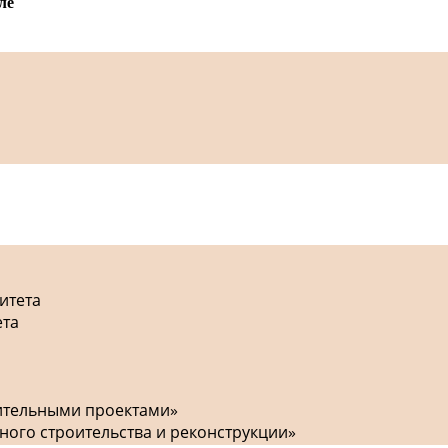
ле
итета
ета
оительными проектами»
ного строительства и реконструкции»