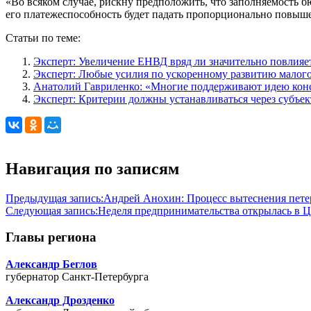
«Во всяком случае, рискну предположить, что заполняемость бю
его платежеспособность будет падать пропорционально повыш
Статьи по теме:
Эксперт: Увеличение ЕНВД вряд ли значительно повлияе
Эксперт: Любые усилия по ускоренному развитию малого
Анатолий Гавриленко: «Многие поддерживают идею конс
Эксперт: Критерии должны устанавливаться через субъек
Навигация по записям
Предыдущая запись:
Андрей Анохин: Процесс вытеснения петер
Следующая запись:
Неделя предпринимательства открылась в 
Главы региона
Александр Беглов
губернатор Санкт-Петербурга
Александр Дрозденко