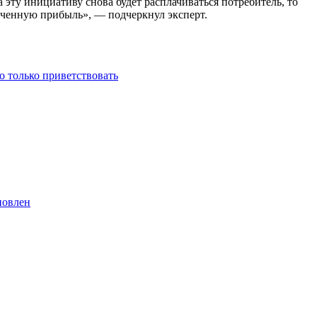
 эту инициативу снова будет расплачиваться потребитель, то
ченную прибыль», — подчеркнул эксперт.
о только приветствовать
новлен