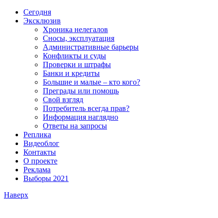
Сегодня
Эксклюзив
Хроника нелегалов
Сносы, эксплуатация
Административные барьеры
Конфликты и суды
Проверки и штрафы
Банки и кредиты
Большие и малые – кто кого?
Преграды или помощь
Свой взгляд
Потребитель всегда прав?
Информация наглядно
Ответы на запросы
Реплика
Видеоблог
Контакты
О проекте
Реклама
Выборы 2021
Наверх