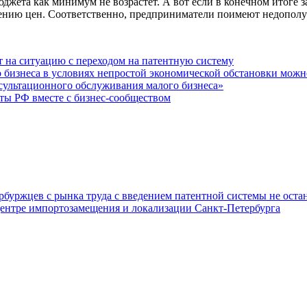
джета как минимум не возрастет. А вот если в конечном итоге за
ению цен. Соответственно, предприниматели поимеют недополу
т на ситуацию с переходом на патентную систему
 бизнеса в условиях непростой экономической обстановки можн
ультационного обслуживания малого бизнеса»
ты РФ вместе с бизнес-сообществом
буржцев с рынка труда с введением патентной системы не оста
Центре импортозамещения и локализации Санкт-Петербурга