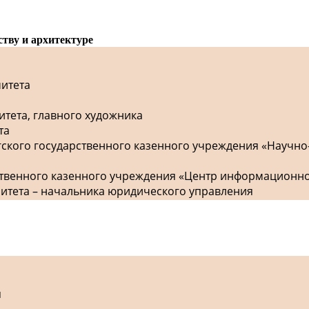
ству и архитектуре
митета
итета, главного художника
та
гского государственного казенного учреждения «Научно
рственного казенного учреждения «Центр информационн
митета – начальника юридического управления
я