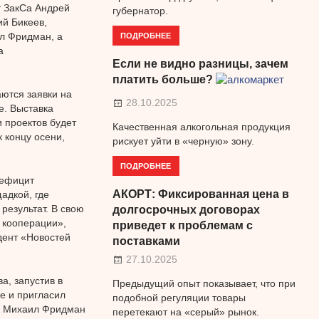
т ЗакСа Андрей
губернатор.
ий Бикеев,
ПОДРОБНЕЕ
л Фридман, а
а
Если не видно разницы, зачем
платить больше?
ются заявки на
28.10.2025
е. Выставка
 проектов будет
Качественная алкогольная продукция
 концу осени,
рискует уйти в «черную» зону.
ПОДРОБНЕЕ
дефицит
АКОРТ: Фиксированная цена в
адкой, где
результат. В свою
долгосрочных договорах
 кооперации»,
приведет к проблемам с
дент «Новостей
поставками
27.10.2025
а, запустив в
Предыдущий опыт показывает, что при
ое и пригласил
подобной регуляции товары
А Михаил Фридман
перетекают на «серый» рынок.