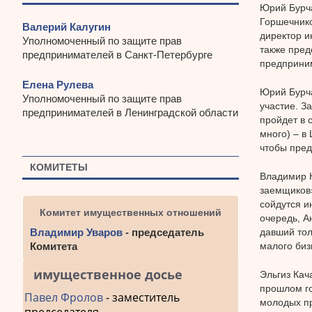
Юрий Бурча
Горшечнико
Валерий Калугин
директор и
Уполномоченный по защите прав
также пред
предпринимателей в Санкт-Петербурге
предприни
Елена Рулева
Юрий Бурча
Уполномоченный по защите прав
участие. З
предпринимателей в Ленинградской области
пройдет в 
много) – в
чтобы пред
КОМИТЕТЫ
Владимир К
заемщиков»
сойдутся и
Комитет имущественных отношений
очередь, А
давший тол
Владимир Уваров
- председатель
малого биз
Комитета
имущественное досье
Эльгиз Кач
прошлом го
Павел Фролов
- заместитель
молодых п