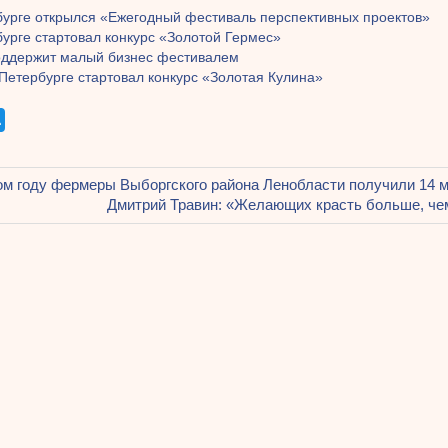
бурге открылся «Ежегодный фестиваль перспективных проектов»
урге стартовал конкурс «Золотой Гермес»
оддержит малый бизнес фестивалем
Петербурге стартовал конкурс «Золотая Кулина»
щая
м году фермеры Выборгского района Ленобласти получили 14 м
ация
Следующая
Дмитрий Травин: «Желающих красть больше, че
запись:
ям