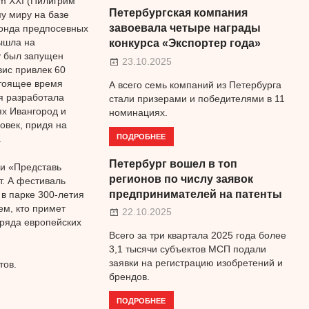
im XXI (Пилигрим
Петербургская компания
му миру на базе
завоевала четыре награды
Фонда предпосевных
вышла на
конкурса «Экспортер года»
у был запущен
23.10.2025
вис привлек 60
стоящее время
А всего семь компаний из Петербурга
ия разработала
стали призерами и победителями в 11
ях Ивангород и
номинациях.
овек, придя на
ПОДРОБНЕЕ
.
Петербург вошел в топ
и «Представь
регионов по числу заявок
т. А фестиваль
предпринимателей на патенты
в парке 300-летия
ем, кто примет
22.10.2025
 ряда европейских
Всего за три квартала 2025 года более
3,1 тысячи субъектов МСП подали
заявки на регистрацию изобретений и
тов.
брендов.
ПОДРОБНЕЕ