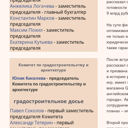
председателя
рассказал 
Анжелика Логачева
- заместитель
готовности
председателя - главный бухгалтер
9 млрд руб
Константин Марков
- заместитель
председателя
На сути фе
Максим Похил
- заместитель
оптимизмом
председателя
не только 
Екатерина Кутыева
- заместитель
юридическо
председателя
также гар
После всту
Комитет по градостроительству и
рассказал 
архитектуре
и призвана
в историю 
Юлия Киселева
- председатель
игр, имеет
Комитета по градостроительству и
магазина G
архитектуре
английском
города». А
градостроительное досье
сотрудниче
Павел Соколов
- первый заместитель
планах – и
председателя Комитета
Александр Тетерин
- первый
Второй про