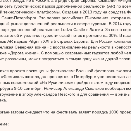
тью, правда, не в России, а в ряде стран Европы. Компания «Piligr
ла сеть туристических парков дополненной реальности (AR) по все
й технологической платформы. Создана в 2013 году на средства 
 Санкт-Петербурга. Это первая российская IT-компания, которая 
ный рынок дополненной реальности в сфере туризма. В 2014 год
 парк дополненной реальности Ludza Castle в Латвии. За сезон сер
зователей и увеличил туристический поток в регионе на 30%. В на
емь AR парков Piligrim XXI в 5 странах Европы. Для России компан
еликая Северная война» с восстановлением реальности в крепост
акже «Дорога жизни». С помощью современных гаджетов любой чел
ие развалины, может погрузиться в самую гущу жизни другой эпохи
ихся проекта посвящены фестивалям: Большой фестиваль экологи
 «Фестиваль шоколада» проводятся в Петербурге уже несколько ле
нных возможностей «На Руси живем» пройдет в этом году впервые 
рбурга 9-10 сентября. Режиссер Александр Смольков пообещал вс
огружение в эпоху Александра Невского и для сравнения — в жизнь
ека.
организаторы ожидают что на фестиваль заявят порядка 1000 проек
теме: