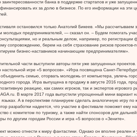
о заинтересованности банка в поддержке стартапов и уже запущенн
 финансировать их за долю в бизнесе. По его информации на эти ц
лей.
стиваля остановился только Анатолий Бикеев. «Мы рассчитываем з
 молодых предпринимателей, — сказал он. – Будем помогать уча
консультациями, но и реальным делом, например, по регистрации 
му сопровождению, берем на себя страхование рисков проектов-п
антируем бизнес-наставников начинающим предпринимателям».
пительной части выступили авторы пяти уже запущенных проектов.
о настольной игре «5 вопросов». «Игра посвящена Санкт-Петербур
 объединить семью, оторвать молодежь от компьютера, увлечь го
родного города. Игра выпущена в продажу в августе 2016 года, пр
 позитивную реакцию, как самих игроков, так и экспертов игрового 
AGA.ru. В марте 2017 года выпустили упрощенный мини вариант н
 языках. А в перспективе планируем сделать аналогичную игру по
втор разработки надеется, что участие в фестивале поможет ему н
ство с комитетом по туризму, а также найти спонсоров для дальней
гры по другим городам России и игра «5 вопросов о «Зените».
ект можно отнести к миру фантастики. Однако он вполне реален и 