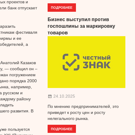
ых проектов и
ПОДРОБНЕЕ
ели банк отпускает
Бизнес выступил против
госпошлины за маркировку
аразить
стникам фестиваля
товаров
фирмы и ее
обедителей, а
 Анатолий Казаков
гу, — сообщил он –
рожан погружением
одано порядка 2000
рынка, например,
а русском и
24.10.2025
 каждому району
аладить
По мнению предпринимателей, это
шего развития. В
приведет к росту цен и росту
нелегального рынка.
ПОДРОБНЕЕ
уже пользуется