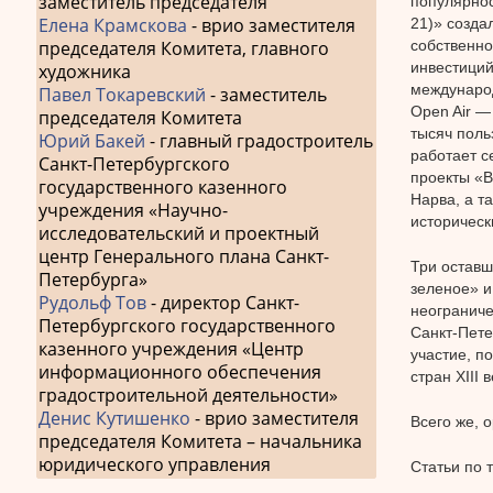
заместитель председателя
популярнос
Елена Крамскова
- врио заместителя
21)» созда
собственно
председателя Комитета, главного
инвестиций
художника
международ
Павел Токаревский
- заместитель
Open Air —
председателя Комитета
тысяч поль
Юрий Бакей
- главный градостроитель
работает с
Санкт-Петербургского
проекты «В
государственного казенного
Нарва, а т
учреждения «Научно-
историческ
исследовательский и проектный
центр Генерального плана Санкт-
Три оставш
Петербурга»
зеленое» и
Рудольф Тов
- директор Санкт-
неограниче
Петербургского государственного
Санкт-Пете
казенного учреждения «Центр
участие, п
информационного обеспечения
стран XIII в
градостроительной деятельности»
Денис Кутишенко
- врио заместителя
Всего же, 
председателя Комитета – начальника
юридического управления
Статьи по 