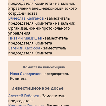
председателя Комитета - начальник
Управления внешнеэкономического
сотрудничества
Вячеслав Калганов
- заместитель
председателя Комитета - начальник
Организационно-протокольного
управления
Низами Мамишев
- заместитель
председателя Комитета
Евгений Кассюра
- заместитель
председателя Комитета
Комитет по инвестициям
Иван Складчиков
- председатель
Комитета
инвестиционное досье
Алексей Губарев
- Заместитель
председателя
Кристина Сергеева
- Заместитель