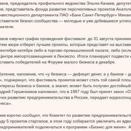
ков, председатель профильного ведомства Эльгиз Качаев, депута
в, представитель фонда развития перспективных проектов Анатол
нвестиционного департамента ПАО «Банк Санкт-Петербург» Михаи
ставители бизнес-сообщества — молодые и уже добившиеся успех
матели.
ков озвучил график проведения фестиваля: до 31 августа принима
атем жюри отберет лучшие проекты, которые представят на выставк
сентябре-октябре либо в торгово-промышленной палате, либо (если
 Центре импортозамещения в Ленэкспо. Итоги планируют подвести к
ставить победителей на Форуме малого бизнеса в декабре.
атенев, напомнив, что «у бизнеса — дефицит денег, а у банков – 
, подчеркнул, что фестиваль проектов может стать той самой площ
нтересы бизнеса и банков, а значит, может быть получен достойный 
ндрей Горшечников напомнил, что в 1987 году был принят закон «О
чок развитию предпринимательства в России, передает корреспон
неса».
аев коротко сообщил, что Комитет по развитию предпринимательств
ду 5 проектов стартапов, в этом году собирается увеличить их вдв
редпринимателей подключаться к программе «Бизнес для меня». 