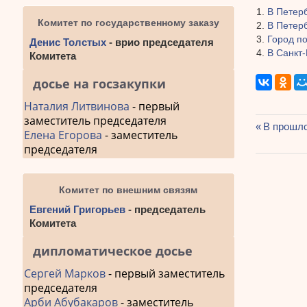
В Петер
Комитет по государственному заказу
В Петерб
Город п
Денис Толстых
- врио председателя
В Санкт-
Комитета
досье на госзакупки
Наталия Литвинова
- первый
заместитель председателя
Предыду
В прошло
Елена Егорова
- заместитель
Навиг
запись:
председателя
по
запис
Комитет по внешним связям
Евгений Григорьев
- председатель
Комитета
дипломатическое досье
Сергей Марков
- первый заместитель
председателя
Арби Абубакаров
- заместитель