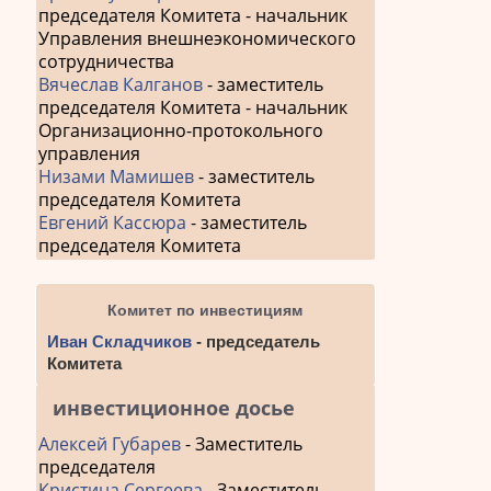
председателя Комитета - начальник
Управления внешнеэкономического
сотрудничества
Вячеслав Калганов
- заместитель
председателя Комитета - начальник
Организационно-протокольного
управления
Низами Мамишев
- заместитель
председателя Комитета
Евгений Кассюра
- заместитель
председателя Комитета
Комитет по инвестициям
Иван Складчиков
- председатель
Комитета
инвестиционное досье
Алексей Губарев
- Заместитель
председателя
Кристина Сергеева
- Заместитель