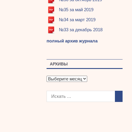
№35 за май 2019
№34 за март 2019
№33 за декабрь 2018
полный архив журнала
АРХИВЫ
А
р
х
и
в
ы