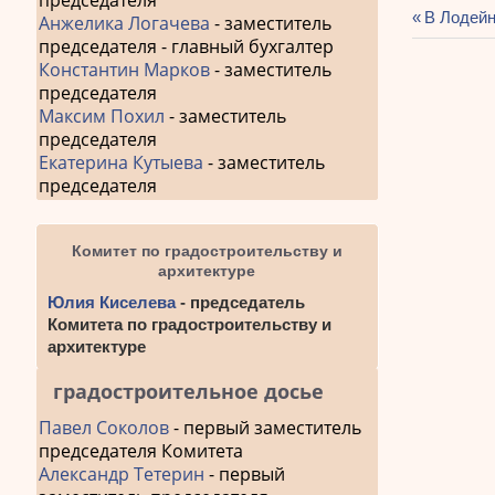
председателя
Предыду
В Лодейн
Анжелика Логачева
- заместитель
Навиг
запись:
председателя - главный бухгалтер
Константин Марков
- заместитель
по
председателя
запис
Максим Похил
- заместитель
председателя
Екатерина Кутыева
- заместитель
председателя
Комитет по градостроительству и
архитектуре
Юлия Киселева
- председатель
Комитета по градостроительству и
архитектуре
градостроительное досье
Павел Соколов
- первый заместитель
председателя Комитета
Александр Тетерин
- первый