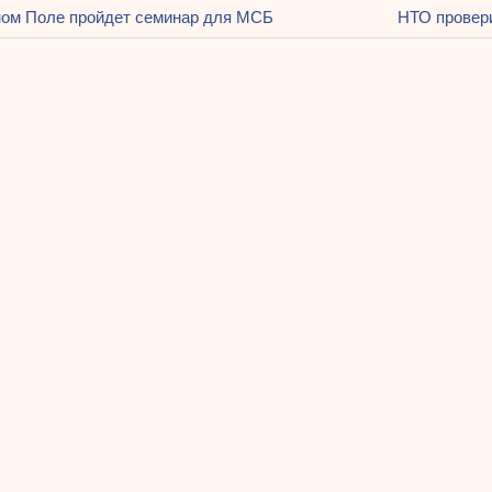
щая
ом Поле пройдет семинар для МСБ
Следующая
НТО провери
ация
запись:
ям