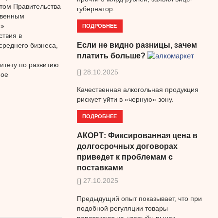
том Правительства
губернатор.
твенным
».
ПОДРОБНЕЕ
ствия в
Если не видно разницы, зачем
среднего бизнеса,
платить больше?
итету по развитию
28.10.2025
ное
Качественная алкогольная продукция
рискует уйти в «черную» зону.
ПОДРОБНЕЕ
АКОРТ: Фиксированная цена в
долгосрочных договорах
приведет к проблемам с
поставками
27.10.2025
Предыдущий опыт показывает, что при
подобной регуляции товары
перетекают на «серый» рынок.