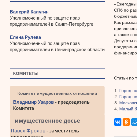
«Ежегодный
СПб по раз
Валерий Калугин
бюджетным
Уполномоченный по защите прав
Как расска
предпринимателей в Санкт-Петербурге
привлечени
а также со
Елена Рулева
Депутаты с
Уполномоченный по защите прав
предприним
предпринимателей в Ленинградской области
финансиров
КОМИТЕТЫ
Статьи по 
Город п
Комитет имущественных отношений
Город п
Владимир Уваров
- председатель
Московск
Комитета
Малый б
имущественное досье
Павел Фролов
- заместитель