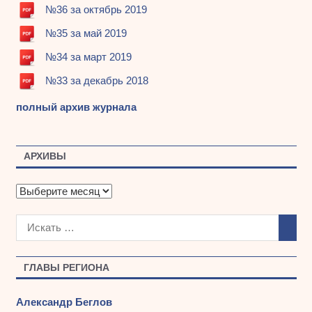
№36 за октябрь 2019
№35 за май 2019
№34 за март 2019
№33 за декабрь 2018
полный архив журнала
АРХИВЫ
А
р
х
и
в
ы
ГЛАВЫ РЕГИОНА
Александр Беглов