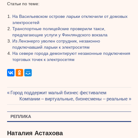
Статьи по теме:
На Васильевском острове ларьки отключили от домовых
электросетей
Транспортные полицейские проверили такси,
предлагающие услуги у Финляндского вокзала
Из Ленэнерго уволен сотрудник, незаконно
подключавший ларьки к электросетям
На севере города демонтируют незаконные подключения
торговых точек к электросетям
Предыдущая
Город поддержит малый бизнес фестивалем
Навигация
запись:
Следующая
Компании – виртуальные, бизнесмены – реальные
запись:
по
РЕПЛИКА
записям
Наталия Астахова