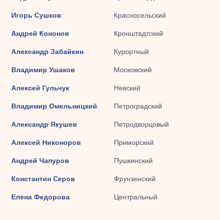
Игорь Сушков
Красносельский
Андрей Кононов
Кронштадтский
Александр Забайкин
Курортный
Владимир Ушаков
Московский
Алексей Гульчук
Невский
Владимир Омельницкий
Петроградский
Александр Якушев
Петродворцовый
Алексей Никоноров
Приморский
Андрей Чапуров
Пушкинский
Константин Серов
Фрунзенский
Елена Федорова
Центральный