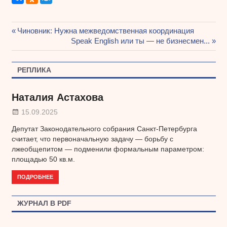
Предыдущая
Чиновник: Нужна межведомственная координация
Навигация
запись:
Следующая
Speak English или ты — не бизнесмен...
запись:
по
РЕПЛИКА
записям
Наталия Астахова
15.09.2025
Депутат Законодательного собрания Санкт-Петербурга
считает, что первоначальную задачу — борьбу с
лжеобщепитом — подменили формальным параметром:
площадью 50 кв.м.
ПОДРОБНЕЕ
ЖУРНАЛ В PDF