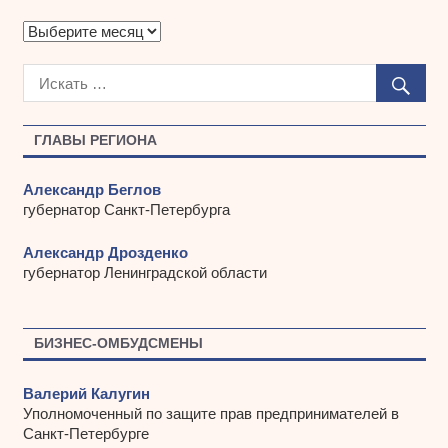
А
р
х
и
в
ы
ГЛАВЫ РЕГИОНА
Александр Беглов
губернатор Санкт-Петербурга
Александр Дрозденко
губернатор Ленинградской области
БИЗНЕС-ОМБУДСМЕНЫ
Валерий Калугин
Уполномоченный по защите прав предпринимателей в
Санкт-Петербурге