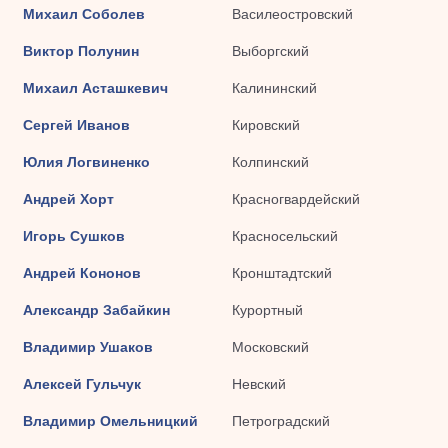
Михаил Соболев
Василеостровский
Виктор Полунин
Выборгский
Михаил Асташкевич
Калининский
Сергей Иванов
Кировский
Юлия Логвиненко
Колпинский
Андрей Хорт
Красногвардейский
Игорь Сушков
Красносельский
Андрей Кононов
Кронштадтский
Александр Забайкин
Курортный
Владимир Ушаков
Московский
Алексей Гульчук
Невский
Владимир Омельницкий
Петроградский