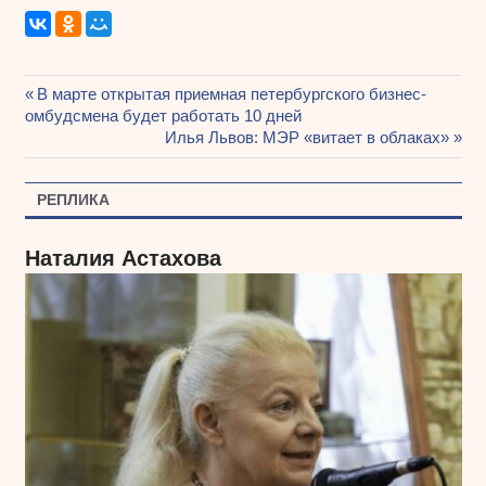
Предыдущая
В марте открытая приемная петербургского бизнес-
Навигация
омбудсмена будет работать 10 дней
запись:
Следующая
Илья Львов: МЭР «витает в облаках»
по
запись:
записям
РЕПЛИКА
Наталия Астахова