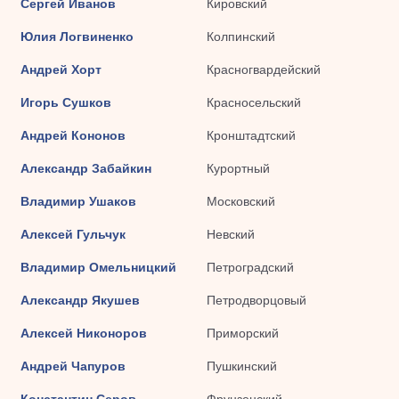
Сергей Иванов
Кировский
Юлия Логвиненко
Колпинский
Андрей Хорт
Красногвардейский
Игорь Сушков
Красносельский
Андрей Кононов
Кронштадтский
Александр Забайкин
Курортный
Владимир Ушаков
Московский
Алексей Гульчук
Невский
Владимир Омельницкий
Петроградский
Александр Якушев
Петродворцовый
Алексей Никоноров
Приморский
Андрей Чапуров
Пушкинский