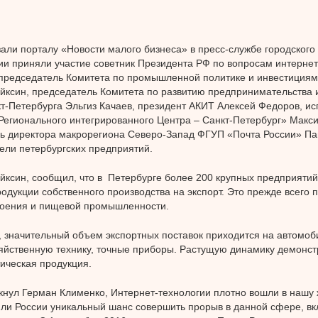
зали порталу «Новости малого бизнеса» в пресс-службе городского 
и приняли участие советник Президента РФ по вопросам интерне
председатель Комитета по промышленной политике и инвестициям
ксин, председатель Комитета по развитию предпринимательства и
т-Петербурга Эльгиз Качаев, президент АКИТ Алексей Федоров, и
Регионального интегрированного Центра – Санкт-Петербург» Макс
ь директора макрорегиона Северо-Запад ФГУП «Почта России» Пав
ели петербургских предприятий.
ксин, сообщил, что в Петербурге более 200 крупных предприяти
родукции собственного производства на экспорт. Это прежде всего 
оения и пищевой промышленности.
, значительный объем экспортных поставок приходится на автомоб
яйственную технику, точные приборы. Растущую динамику демонс
ическая продукция.
кнул Герман Клименко, Интернет-технологии плотно вошли в нашу 
ли России уникальный шанс совершить прорыв в данной сфере, в