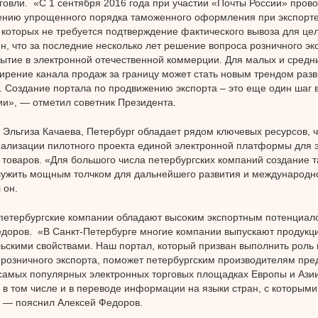
говли. «С 1 сентября 2016 года при участии «Почты России» пров
нию упрощенного порядка таможенного оформления при экспорте 
которых не требуется подтверждение фактического вывоза для ц
н, что за последние несколько лет решение вопроса розничного эк
ытие в электронной отечественной коммерции. Для малых и средн
ирение канала продаж за границу может стать новым трендом разв
 Создание портала по продвижению экспорта – это еще один шаг 
и», — отметил советник Президента.
Эльгиза Качаева, Петербург обладает рядом ключевых ресурсов, ч
ализации пилотного проекта единой электронной платформы для 
 товаров. «Для большого числа петербургских компаний создание
ужить мощным толчком для дальнейшего развития и международн
 он.
 петербургские компании обладают высоким экспортным потенциало
доров. «В Санкт-Петербурге многие компании выпускают продукц
ьскими свойствами. Наш портал, который призван выполнить роль 
 розничного экспорта, поможет петербургским производителям пре
самых популярных электронных торговых площадках Европы и Азии
 в том числе и в переводе информации на языки стран, с которыми
, — пояснил Алексей Федоров.