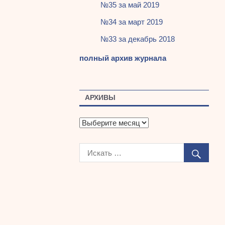
№35 за май 2019
№34 за март 2019
№33 за декабрь 2018
полный архив журнала
АРХИВЫ
А
р
х
и
в
ы