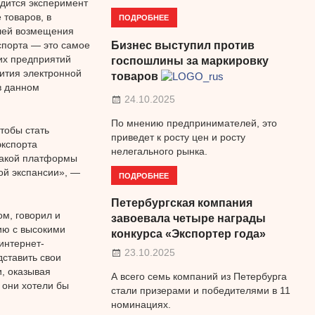
одится эксперимент
товаров, в
ПОДРОБНЕЕ
елей возмещения
спорта — это самое
Бизнес выступил против
их предприятий
госпошлины за маркировку
ития электронной
товаров
в данном
24.10.2025
По мнению предпринимателей, это
тобы стать
приведет к росту цен и росту
экспорта
нелегального рынка.
 такой платформы
ой экспансии», —
ПОДРОБНЕЕ
Петербургская компания
м, говорил и
завоевала четыре награды
ию с высокими
конкурса «Экспортер года»
интернет-
23.10.2025
дставить свои
, оказывая
А всего семь компаний из Петербурга
 они хотели бы
стали призерами и победителями в 11
номинациях.