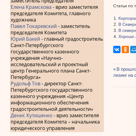
заместитель председателя
Статьи по 
Елена Крамскова
- врио заместителя
председателя Комитета, главного
Корпора
художника
В Север
Павел Токаревский
- заместитель
В север
председателя Комитета
Хорошо 
Юрий Бакей
- главный градостроитель
Санкт-Петербургского
государственного казенного
учреждения «Научно-
исследовательский и проектный
Предыду
В прошло
центр Генерального плана Санкт-
Навиг
лизинг на 
запись:
Петербурга»
Рудольф Тов
- директор Санкт-
по
Петербургского государственного
запис
казенного учреждения «Центр
информационного обеспечения
градостроительной деятельности»
Денис Кутишенко
- врио заместителя
председателя Комитета – начальника
юридического управления