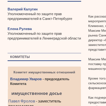
Валерий Калугин
Уполномоченный по защите прав
Как расска
предпринимателей в Санкт-Петербурге
мероприяти
Клименко, 
Елена Рулева
Максим Мей
Уполномоченный по защите прав
рынка Санк
предпринимателей в Ленинградской области
директор «
заместител
представит
КОМИТЕТЫ
Максим Мей
поставку п
машиностр
Комитет имущественных отношений
Кроме того
Владимир Уваров
- председатель
сельскохоз
Комитета
фармацевт
имущественное досье
Как подчер
Павел Фролов
- заместитель
предостави