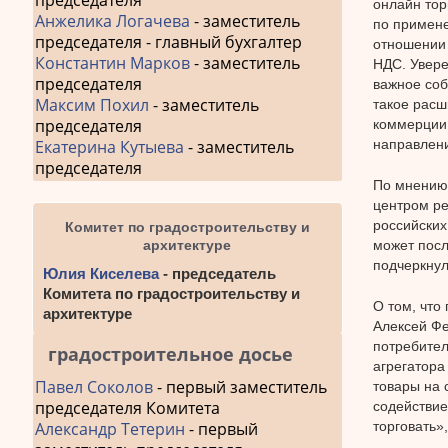
председателя
онлайн тор
Анжелика Логачева
- заместитель
по примене
председателя - главный бухгалтер
отношении 
Константин Марков
- заместитель
НДС. Увере
председателя
важное соб
Максим Похил
- заместитель
такое расш
председателя
коммерции.
направлени
Екатерина Кутыева
- заместитель
председателя
По мнению 
центром ре
российских
Комитет по градостроительству и
может посл
архитектуре
подчеркнул
Юлия Киселева
- председатель
Комитета по градостроительству и
О том, что
архитектуре
Алексей Фе
потребител
градостроительное досье
агрегатора
Павел Соколов
- первый заместитель
товары на 
председателя Комитета
содействие
торговать»
Александр Тетерин
- первый