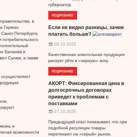
губернатор.
ПОДРОБНЕЕ
правительства, в
та Герман
Если не видно разницы, зачем
 Санкт-Петербурга
платить больше?
 потребительского
28.10.2025
сполнительный
им Баланёв и
Качественная алкогольная продукция
ел Сычев, а также
рискует уйти в «черную» зону.
ПОДРОБНЕЕ
й осуществляют
продукция
АКОРТ: Фиксированная цена в
долгосрочных договорах
приведет к проблемам с
или,
поставками
трируют
27.10.2025
Предыдущий опыт показывает, что при
жизнь и
подобной регуляции товары
ключая возможности
перетекают на «серый» рынок.