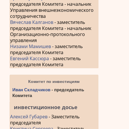
председателя Комитета - начальник
Управления внешнеэкономического
сотрудничества
Вячеслав Калганов
- заместитель
председателя Комитета - начальник
Организационно-протокольного
управления
Низами Мамишев
- заместитель
председателя Комитета
Евгений Кассюра
- заместитель
председателя Комитета
Комитет по инвестициям
Иван Складчиков
- председатель
Комитета
инвестиционное досье
Алексей Губарев
- Заместитель
председателя
Кристина Сергеева
- Заместитель