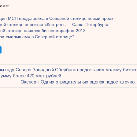
теме:
ция МСП представила в Северной столице новый проект
ной столице появится «Контроль — Санкт-Петербург»
ной столице начался бизнесмарафон-2013
ли «малышам» в Северной столице?
щая
м году Северо-Западный Сбербанк предоставил малому бизнес
ация
сумму более 420 млн. рублей
Следующая
Эксперт: Одних отрицательных оценок недостаточно.
запись:
ям